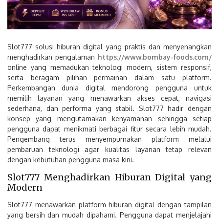
Slot777 solusi hiburan digital yang praktis dan menyenangkan
menghadirkan pengalaman
https://www.bombay-foods.com/
online yang memadukan teknologi modern, sistem responsif,
serta beragam pilihan permainan dalam satu platform.
Perkembangan dunia digital mendorong pengguna untuk
memilih layanan yang menawarkan akses cepat, navigasi
sederhana, dan performa yang stabil. Slot777 hadir dengan
konsep yang mengutamakan kenyamanan sehingga setiap
pengguna dapat menikmati berbagai fitur secara lebih mudah.
Pengembang terus menyempurnakan platform melalui
pembaruan teknologi agar kualitas layanan tetap relevan
dengan kebutuhan pengguna masa kini.
Slot777 Menghadirkan Hiburan Digital yang
Modern
Slot777 menawarkan platform hiburan digital dengan tampilan
yang bersih dan mudah dipahami. Pengguna dapat menjelajahi