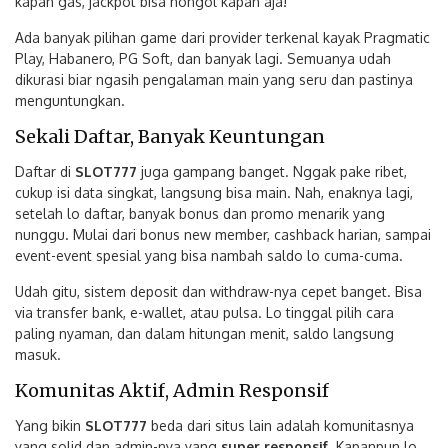
kapan gas, jackpot bisa nongol kapan aja!
Ada banyak pilihan game dari provider terkenal kayak Pragmatic
Play, Habanero, PG Soft, dan banyak lagi. Semuanya udah
dikurasi biar ngasih pengalaman main yang seru dan pastinya
menguntungkan.
Sekali Daftar, Banyak Keuntungan
Daftar di
SLOT777
juga gampang banget. Nggak pake ribet,
cukup isi data singkat, langsung bisa main. Nah, enaknya lagi,
setelah lo daftar, banyak bonus dan promo menarik yang
nunggu. Mulai dari bonus new member, cashback harian, sampai
event-event spesial yang bisa nambah saldo lo cuma-cuma.
Udah gitu, sistem deposit dan withdraw-nya cepet banget. Bisa
via transfer bank, e-wallet, atau pulsa. Lo tinggal pilih cara
paling nyaman, dan dalam hitungan menit, saldo langsung
masuk.
Komunitas Aktif, Admin Responsif
Yang bikin
SLOT777
beda dari situs lain adalah komunitasnya
yang solid dan admin-nya yang
super responsif
. Kapanpun lo