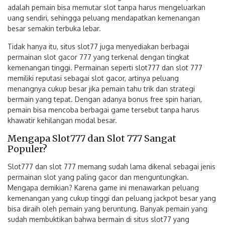
adalah pemain bisa memutar slot tanpa harus mengeluarkan
uang sendiri, sehingga peluang mendapatkan kemenangan
besar semakin terbuka lebar.
Tidak hanya itu, situs slot77 juga menyediakan berbagai
permainan slot gacor 777 yang terkenal dengan tingkat
kemenangan tinggi. Permainan seperti slot777 dan slot 777
memiliki reputasi sebagai slot gacor, artinya peluang
menangnya cukup besar jika pemain tahu trik dan strategi
bermain yang tepat. Dengan adanya bonus free spin harian,
pemain bisa mencoba berbagai game tersebut tanpa harus
khawatir kehilangan modal besar.
Mengapa Slot777 dan Slot 777 Sangat
Populer?
Slot777 dan slot 777 memang sudah lama dikenal sebagai jenis
permainan slot yang paling gacor dan menguntungkan.
Mengapa demikian? Karena game ini menawarkan peluang
kemenangan yang cukup tinggi dan peluang jackpot besar yang
bisa diraih oleh pemain yang beruntung. Banyak pemain yang
sudah membuktikan bahwa bermain di situs slot77 yang