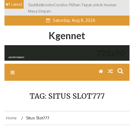
Skip
Latest
SaddleBrookeCondos Pilihan Tepat untuk Hunian
to
Masa Depan
content
Saturday, Aug 8, 2026
Kgennet
TAG:
SITUS SLOT777
Home
Situs Slot777