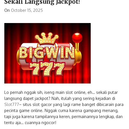
Sekali Langsung Jackpot!
On
October 15, 2025
Lo pernah nggak sih, iseng main slot online, eh… sekali putar
langsung dapet jackpot? Nah, itulah yang sering kejadian di
Slot777
– situs slot gacor yang lagi rame banget dibicarain para
pecinta game online. Nggak cuma karena gampang menang,
tapi juga karena tampilannya keren, permainannya lengkap, dan
tentu aja… cuannya ngocor!