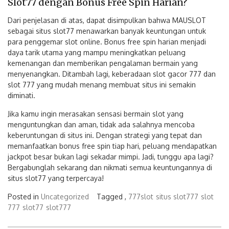
Slot77 dengan Bonus Free Spin Harian?
Dari penjelasan di atas, dapat disimpulkan bahwa MAUSLOT
sebagai situs slot77 menawarkan banyak keuntungan untuk
para penggemar slot online. Bonus free spin harian menjadi
daya tarik utama yang mampu meningkatkan peluang
kemenangan dan memberikan pengalaman bermain yang
menyenangkan. Ditambah lagi, keberadaan slot gacor 777 dan
slot 777 yang mudah menang membuat situs ini semakin
diminati.
Jika kamu ingin merasakan sensasi bermain slot yang
menguntungkan dan aman, tidak ada salahnya mencoba
keberuntungan di situs ini. Dengan strategi yang tepat dan
memanfaatkan bonus free spin tiap hari, peluang mendapatkan
jackpot besar bukan lagi sekadar mimpi. Jadi, tunggu apa lagi?
Bergabunglah sekarang dan nikmati semua keuntungannya di
situs slot77 yang terpercaya!
Posted in
Uncategorized
Tagged ,
777slot
situs slot777
slot
777
slot77
slot777