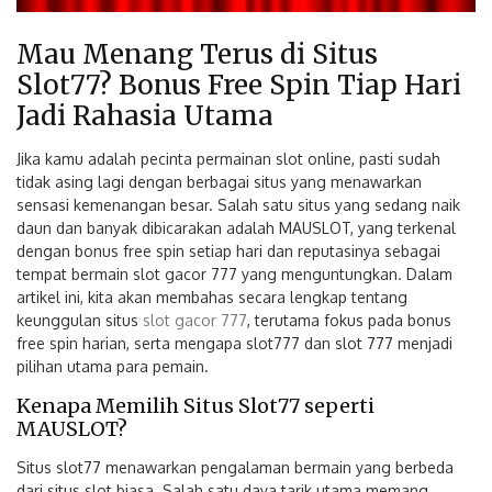
Mau Menang Terus di Situs
Slot77? Bonus Free Spin Tiap Hari
Jadi Rahasia Utama
Jika kamu adalah pecinta permainan slot online, pasti sudah
tidak asing lagi dengan berbagai situs yang menawarkan
sensasi kemenangan besar. Salah satu situs yang sedang naik
daun dan banyak dibicarakan adalah MAUSLOT, yang terkenal
dengan bonus free spin setiap hari dan reputasinya sebagai
tempat bermain slot gacor 777 yang menguntungkan. Dalam
artikel ini, kita akan membahas secara lengkap tentang
keunggulan situs
slot gacor 777
, terutama fokus pada bonus
free spin harian, serta mengapa slot777 dan slot 777 menjadi
pilihan utama para pemain.
Kenapa Memilih Situs Slot77 seperti
MAUSLOT?
Situs slot77 menawarkan pengalaman bermain yang berbeda
dari situs slot biasa. Salah satu daya tarik utama memang