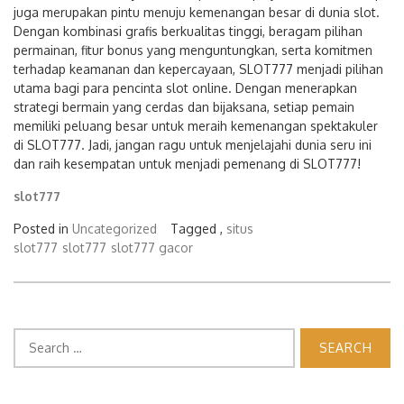
juga merupakan pintu menuju kemenangan besar di dunia slot.
Dengan kombinasi grafis berkualitas tinggi, beragam pilihan
permainan, fitur bonus yang menguntungkan, serta komitmen
terhadap keamanan dan kepercayaan, SLOT777 menjadi pilihan
utama bagi para pencinta slot online. Dengan menerapkan
strategi bermain yang cerdas dan bijaksana, setiap pemain
memiliki peluang besar untuk meraih kemenangan spektakuler
di SLOT777. Jadi, jangan ragu untuk menjelajahi dunia seru ini
dan raih kesempatan untuk menjadi pemenang di SLOT777!
slot777
Posted in
Uncategorized
Tagged ,
situs
slot777
slot777
slot777 gacor
Search
for: