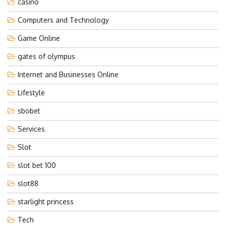
casino
Computers and Technology
Game Online
gates of olympus
Internet and Businesses Online
Lifestyle
sbobet
Services
Slot
slot bet 100
slot88
starlight princess
Tech