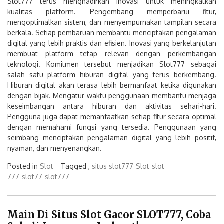
Slot777 terus menghadirkan inovasi untuk meningkatkan
kualitas platform. Pengembang memperbarui fitur,
mengoptimalkan sistem, dan menyempurnakan tampilan secara
berkala. Setiap pembaruan membantu menciptakan pengalaman
digital yang lebih praktis dan efisien. Inovasi yang berkelanjutan
membuat platform tetap relevan dengan perkembangan
teknologi. Komitmen tersebut menjadikan Slot777 sebagai
salah satu platform hiburan digital yang terus berkembang.
Hiburan digital akan terasa lebih bermanfaat ketika digunakan
dengan bijak. Mengatur waktu penggunaan membantu menjaga
keseimbangan antara hiburan dan aktivitas sehari-hari.
Pengguna juga dapat memanfaatkan setiap fitur secara optimal
dengan memahami fungsi yang tersedia. Penggunaan yang
seimbang menciptakan pengalaman digital yang lebih positif,
nyaman, dan menyenangkan.
Posted in
Slot
Tagged ,
situs slot777
Slot
slot
777
slot77
slot777
Main Di Situs Slot Gacor SLOT777, Coba