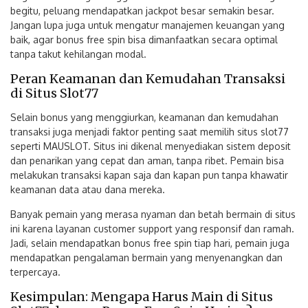
begitu, peluang mendapatkan jackpot besar semakin besar.
Jangan lupa juga untuk mengatur manajemen keuangan yang
baik, agar bonus free spin bisa dimanfaatkan secara optimal
tanpa takut kehilangan modal.
Peran Keamanan dan Kemudahan Transaksi
di Situs Slot77
Selain bonus yang menggiurkan, keamanan dan kemudahan
transaksi juga menjadi faktor penting saat memilih situs slot77
seperti MAUSLOT. Situs ini dikenal menyediakan sistem deposit
dan penarikan yang cepat dan aman, tanpa ribet. Pemain bisa
melakukan transaksi kapan saja dan kapan pun tanpa khawatir
keamanan data atau dana mereka.
Banyak pemain yang merasa nyaman dan betah bermain di situs
ini karena layanan customer support yang responsif dan ramah.
Jadi, selain mendapatkan bonus free spin tiap hari, pemain juga
mendapatkan pengalaman bermain yang menyenangkan dan
terpercaya.
Kesimpulan: Mengapa Harus Main di Situs