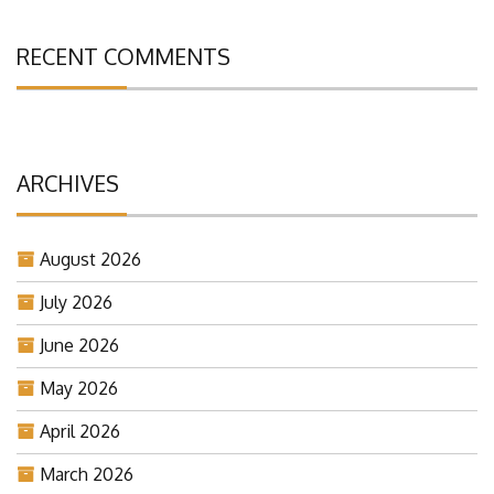
RECENT COMMENTS
ARCHIVES
August 2026
July 2026
June 2026
May 2026
April 2026
March 2026