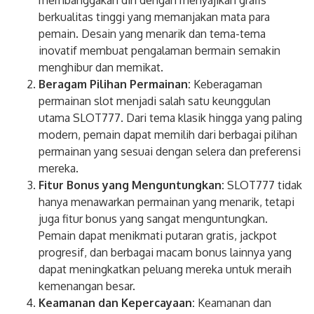
berkualitas tinggi yang memanjakan mata para
pemain. Desain yang menarik dan tema-tema
inovatif membuat pengalaman bermain semakin
menghibur dan memikat.
Beragam Pilihan Permainan:
Keberagaman
permainan slot menjadi salah satu keunggulan
utama SLOT777. Dari tema klasik hingga yang paling
modern, pemain dapat memilih dari berbagai pilihan
permainan yang sesuai dengan selera dan preferensi
mereka.
Fitur Bonus yang Menguntungkan:
SLOT777 tidak
hanya menawarkan permainan yang menarik, tetapi
juga fitur bonus yang sangat menguntungkan.
Pemain dapat menikmati putaran gratis, jackpot
progresif, dan berbagai macam bonus lainnya yang
dapat meningkatkan peluang mereka untuk meraih
kemenangan besar.
Keamanan dan Kepercayaan:
Keamanan dan