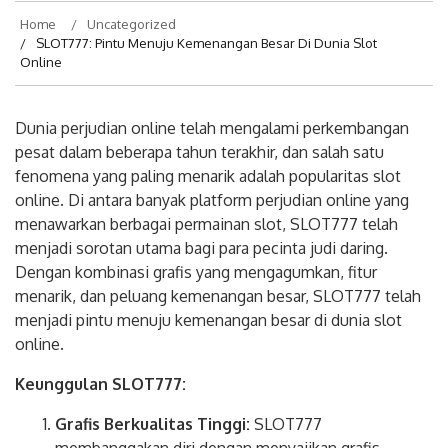
Home
Uncategorized
SLOT777: Pintu Menuju Kemenangan Besar Di Dunia Slot
Online
Dunia perjudian online telah mengalami perkembangan
pesat dalam beberapa tahun terakhir, dan salah satu
fenomena yang paling menarik adalah popularitas slot
online. Di antara banyak platform perjudian online yang
menawarkan berbagai permainan slot, SLOT777 telah
menjadi sorotan utama bagi para pecinta judi daring.
Dengan kombinasi grafis yang mengagumkan, fitur
menarik, dan peluang kemenangan besar, SLOT777 telah
menjadi pintu menuju kemenangan besar di dunia slot
online.
Keunggulan SLOT777:
Grafis Berkualitas Tinggi:
SLOT777
membanggakan diri dengan menyajikan grafis