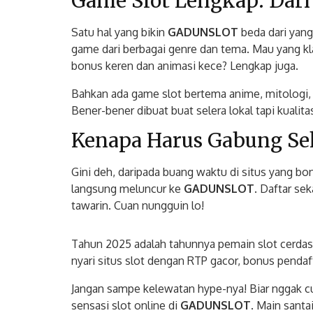
Game Slot Lengkap: Dari
Satu hal yang bikin
GADUNSLOT
beda dari yang
game dari berbagai genre dan tema. Mau yang kl
bonus keren dan animasi kece? Lengkap juga.
Bahkan ada game slot bertema anime, mitologi, 
Bener-bener dibuat buat selera lokal tapi kualita
Kenapa Harus Gabung Se
Gini deh, daripada buang waktu di situs yang bo
langsung meluncur ke
GADUNSLOT
. Daftar se
tawarin. Cuan nungguin lo!
Tahun 2025 adalah tahunnya pemain slot cerda
nyari situs slot dengan RTP gacor, bonus pendaf
Jangan sampe kelewatan hype-nya! Biar nggak cu
sensasi slot online di
GADUNSLOT
. Main santa