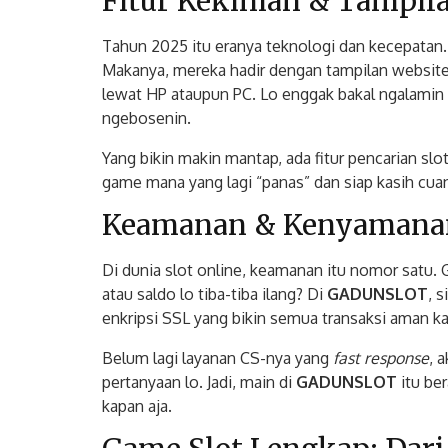
Fitur Kekinian & Tampil
Tahun 2025 itu eranya teknologi dan kecepatan
Makanya, mereka hadir dengan tampilan website
lewat HP ataupun PC. Lo enggak bakal ngalamin l
ngebosenin.
Yang bikin makin mantap, ada fitur pencarian slot 
game mana yang lagi “panas” dan siap kasih cua
Keamanan & Kenyamana
Di dunia slot online, keamanan itu nomor satu.
atau saldo lo tiba-tiba ilang? Di
GADUNSLOT
, 
enkripsi SSL yang bikin semua transaksi aman ka
Belum lagi layanan CS-nya yang
fast response
, 
pertanyaan lo. Jadi, main di
GADUNSLOT
itu ber
kapan aja.