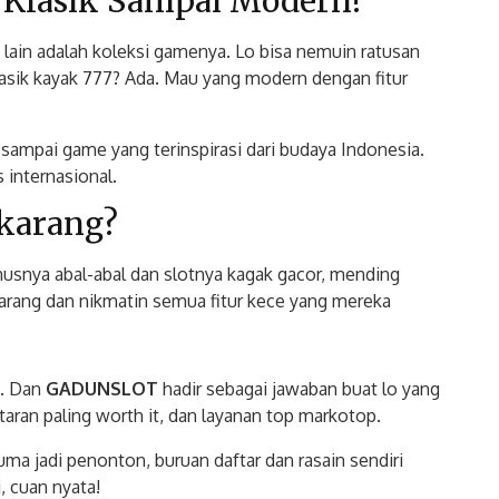
 Klasik Sampai Modern!
 lain adalah koleksi gamenya. Lo bisa nemuin ratusan
asik kayak 777? Ada. Mau yang modern dengan fitur
sampai game yang terinspirasi dari budaya Indonesia.
s internasional.
karang?
nusnya abal-abal dan slotnya kagak gacor, mending
karang dan nikmatin semua fitur kece yang mereka
s. Dan
GADUNSLOT
hadir sebagai jawaban buat lo yang
taran paling worth it, dan layanan top markotop.
ma jadi penonton, buruan daftar dan rasain sendiri
i, cuan nyata!