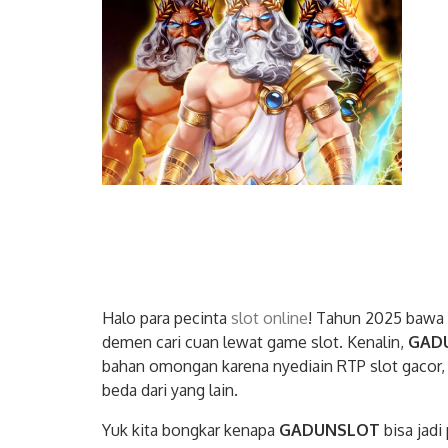
Halo para pecinta
slot online
! Tahun 2025 bawa 
demen cari cuan lewat game slot. Kenalin,
GAD
bahan omongan karena nyediain RTP slot gacor, 
beda dari yang lain.
Yuk kita bongkar kenapa
GADUNSLOT
bisa jadi 