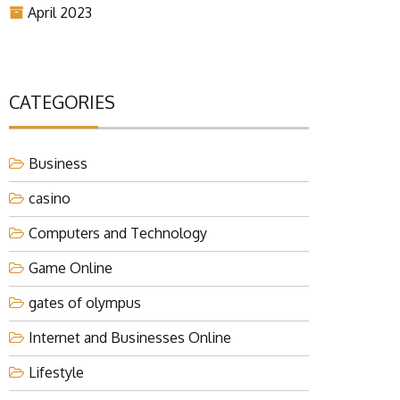
April 2023
CATEGORIES
Business
casino
Computers and Technology
Game Online
gates of olympus
Internet and Businesses Online
Lifestyle