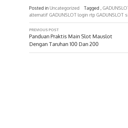
Posted in
Uncategorized
Tagged ,
GADUNSLO
alternatif
GADUNSLOT login
rtp GADUNSLOT
s
Post
PREVIOUS POST
navigation
Previous
Panduan Praktis Main Slot Mauslot
Post:
Dengan Taruhan 100 Dan 200