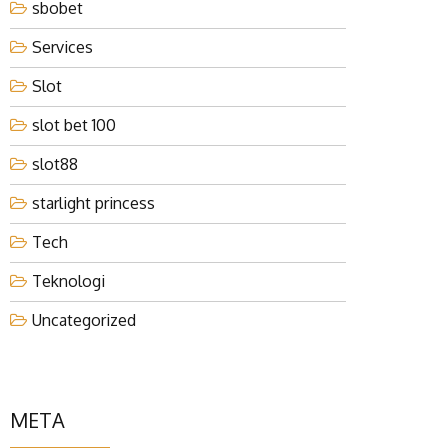
sbobet
Services
Slot
slot bet 100
slot88
starlight princess
Tech
Teknologi
Uncategorized
META