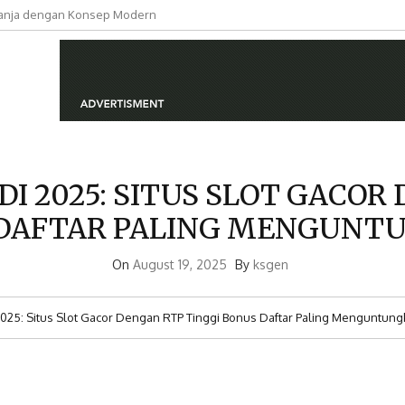
lanja dengan Konsep Modern
I 2025: SITUS SLOT GACOR
DAFTAR PALING MENGUNT
On
August 19, 2025
By
ksgen
25: Situs Slot Gacor Dengan RTP Tinggi Bonus Daftar Paling Menguntung