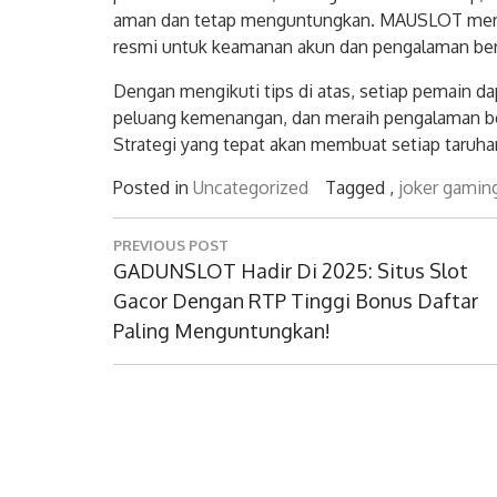
aman dan tetap menguntungkan. MAUSLOT meneka
resmi untuk keamanan akun dan pengalaman ber
Dengan mengikuti tips di atas, setiap pemain 
peluang kemenangan, dan meraih pengalaman b
Strategi yang tepat akan membuat setiap taruh
Posted in
Uncategorized
Tagged ,
joker gamin
Post
PREVIOUS POST
navigation
Previous
GADUNSLOT Hadir Di 2025: Situs Slot
Post:
Gacor Dengan RTP Tinggi Bonus Daftar
Paling Menguntungkan!