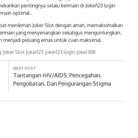
nkan pentingnya selalu bermain di Joker123 login
main optimal.
dapat menikmati Joker Slot dengan aman, memaksimalkan
ermain yang menyenangkan sekaligus menguntungkan.
an menjadi peluang emas untuk cuan maksimal.
g
Joker Slot
joker123
joker123 login
joker388
NEXT POST
Next
Tantangan HIV/AIDS: Pencegahan,
Post:
Pengobatan, Dan Pengurangan Stigma