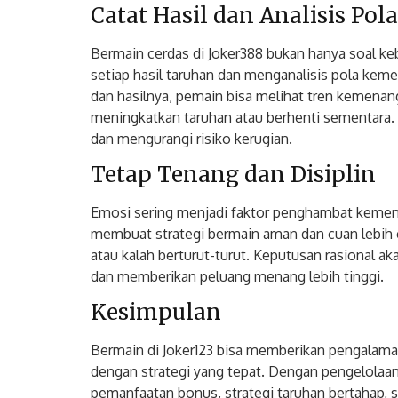
Catat Hasil dan Analisis Pola
Bermain cerdas di Joker388 bukan hanya soal ke
setiap hasil taruhan dan menganalisis pola kem
dan hasilnya, pemain bisa melihat tren kemena
meningkatkan taruhan atau berhenti sementara
dan mengurangi risiko kerugian.
Tetap Tenang dan Disiplin
Emosi sering menjadi faktor penghambat kemena
membuat strategi bermain aman dan cuan lebih 
atau kalah berturut-turut. Keputusan rasional ak
dan memberikan peluang menang lebih tinggi.
Kesimpulan
Bermain di Joker123 bisa memberikan pengalaman
dengan strategi yang tepat. Dengan pengelolaan
pemanfaatan bonus, strategi taruhan bertahap, 