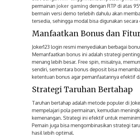
permainan
joker gaming
dengan RTP di atas 95
bermain versi demo terlebih dahulu akan memb
tersedia, sehingga modal bisa digunakan secara 
Manfaatkan Bonus dan Fit
Joker123 login resmi menyediakan berbagai bonus 
Memanfaatkan bonus ini adalah strategi penting
menang lebih besar. Free spin, misalnya, mem
sendiri, sementara bonus deposit bisa menamba
ketentuan bonus agar pemanfaatannya efektif da
Strategi Taruhan Bertahap
Taruhan bertahap adalah metode populer di Jok
mempelajari pola permainan, kemudian meningk
kemenangan. Strategi ini efektif untuk memini
Pemain juga bisa mengombinasikan strategi taru
hasil lebih optimal.