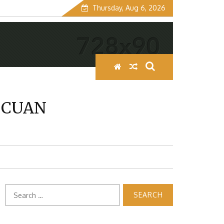
Thursday, Aug 6, 2026
 CUAN
Search
for: