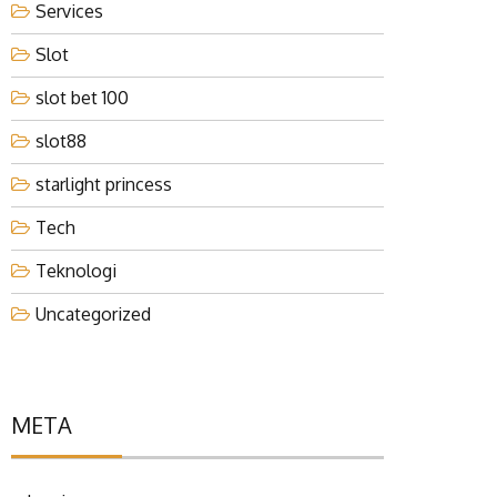
Services
Slot
slot bet 100
slot88
starlight princess
Tech
Teknologi
Uncategorized
META