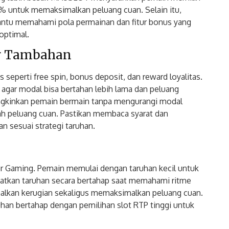
% untuk memaksimalkan peluang cuan. Selain itu,
antu memahami pola permainan dan fitur bonus yang
optimal.
ur Tambahan
seperti free spin, bonus deposit, dan reward loyalitas.
 agar modal bisa bertahan lebih lama dan peluang
ungkinkan pemain bermain tanpa mengurangi modal
h peluang cuan. Pastikan membaca syarat dan
n sesuai strategi taruhan.
er Gaming. Pemain memulai dengan taruhan kecil untuk
atkan taruhan secara bertahap saat memahami ritme
malkan kerugian sekaligus memaksimalkan peluang cuan.
han bertahap dengan pemilihan slot RTP tinggi untuk