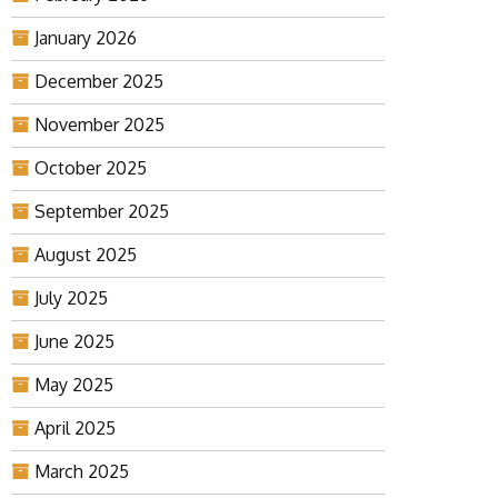
January 2026
December 2025
November 2025
October 2025
September 2025
August 2025
July 2025
June 2025
May 2025
April 2025
March 2025