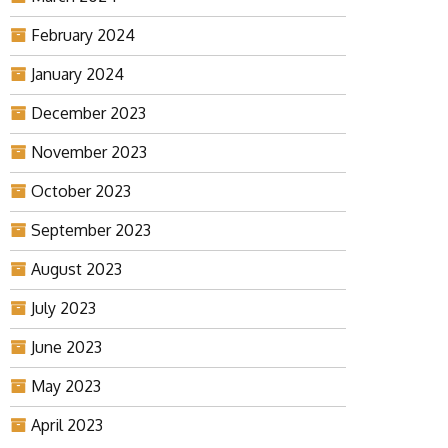
February 2024
January 2024
December 2023
November 2023
October 2023
September 2023
August 2023
July 2023
June 2023
May 2023
April 2023