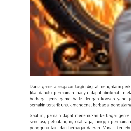
Dunia game
aresgacor login
digital mengalami perk
Jika dahulu permainan hanya dapat dinikmati mela
berbagai jenis game hadir dengan konsep yang 
semakin tertarik untuk mengenal berbagai pengalaman
Saat ini, pemain dapat menemukan berbagai genre 
simulasi, petualangan, olahraga, hingga permain
pengguna lain dari berbagai daerah. Variasi terseb