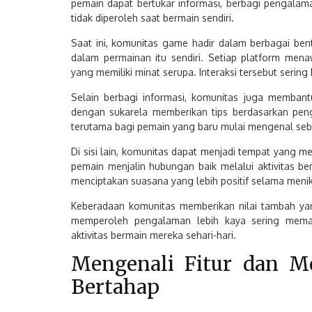
pemain dapat bertukar informasi, berbagi pengal
tidak diperoleh saat bermain sendiri.
Saat ini, komunitas game hadir dalam berbagai bent
dalam permainan itu sendiri. Setiap platform men
yang memiliki minat serupa. Interaksi tersebut seri
Selain berbagi informasi, komunitas juga memban
dengan sukarela memberikan tips berdasarkan pen
terutama bagi pemain yang baru mulai mengenal se
Di sisi lain, komunitas dapat menjadi tempat yang
pemain menjalin hubungan baik melalui aktivitas be
menciptakan suasana yang lebih positif selama menik
Keberadaan komunitas memberikan nilai tambah yang
memperoleh pengalaman lebih kaya sering meman
aktivitas bermain mereka sehari-hari.
Mengenali Fitur dan M
Bertahap