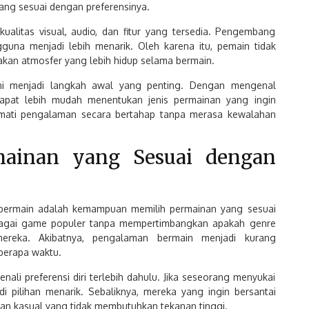
ng sesuai dengan preferensinya.
kualitas visual, audio, dan fitur yang tersedia. Pengembang
una menjadi lebih menarik. Oleh karena itu, pemain tidak
akan atmosfer yang lebih hidup selama bermain.
ni menjadi langkah awal yang penting. Dengan mengenal
pat lebih mudah menentukan jenis permainan yang ingin
mati pengalaman secara bertahap tanpa merasa kewalahan
mainan yang Sesuai dengan
bermain adalah kemampuan memilih permainan yang sesuai
bagai game populer tanpa mempertimbangkan apakah genre
mereka. Akibatnya, pengalaman bermain menjadi kurang
berapa waktu.
nali preferensi diri terlebih dahulu. Jika seseorang menyukai
di pilihan menarik. Sebaliknya, mereka yang ingin bersantai
an kasual yang tidak membutuhkan tekanan tinggi.