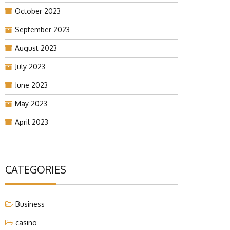
October 2023
September 2023
August 2023
July 2023
June 2023
May 2023
April 2023
CATEGORIES
Business
casino