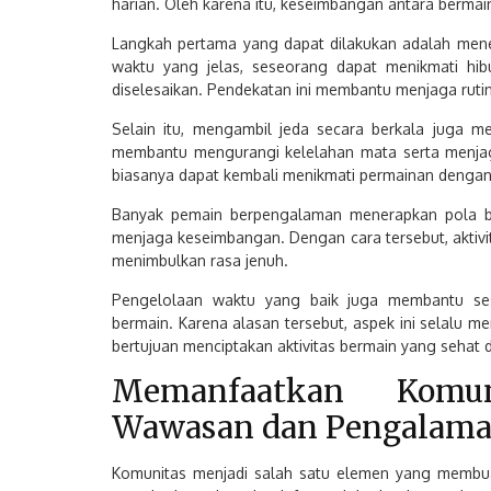
harian. Oleh karena itu, keseimbangan antara bermai
Langkah pertama yang dapat dilakukan adalah mene
waktu yang jelas, seseorang dapat menikmati h
diselesaikan. Pendekatan ini membantu menjaga rutini
Selain itu, mengambil jeda secara berkala juga me
membantu mengurangi kelelahan mata serta menjaga
biasanya dapat kembali menikmati permainan dengan 
Banyak pemain berpengalaman menerapkan pola b
menjaga keseimbangan. Dengan cara tersebut, aktiv
menimbulkan rasa jenuh.
Pengelolaan waktu yang baik juga membantu se
bermain. Karena alasan tersebut, aspek ini selalu m
bertujuan menciptakan aktivitas bermain yang sehat 
Memanfaatkan Komu
Wawasan dan Pengalam
Komunitas menjadi salah satu elemen yang membuat 