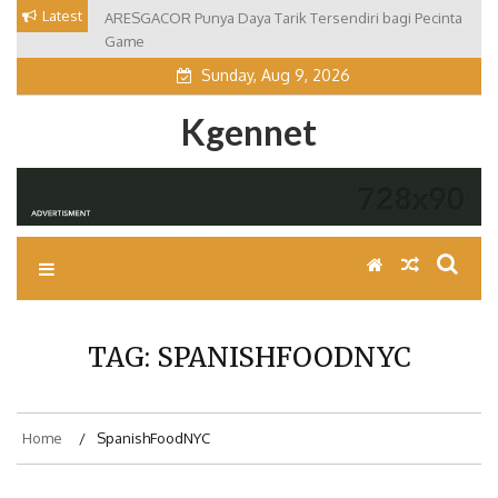
Skip
Latest
ARESGACOR Punya Daya Tarik Tersendiri bagi Pecinta
SmokeshopClinton Menjadi Solusi Belanja dengan
to
Game
Konsep Modern
content
Sunday, Aug 9, 2026
Kgennet
TAG:
SPANISHFOODNYC
Home
SpanishFoodNYC