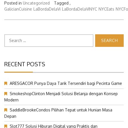
Posted in
Uncategorized
Tagged ,
GalicianCuisine
LaBordaDelaVi
LaBordaDelaViNYC
NYCEats
NYCF
Search
for:
RECENT POSTS
ARESGACOR Punya Daya Tarik Tersendiri bagi Pecinta Game
SmokeshopClinton Menjadi Solusi Belanja dengan Konsep
Modern
SaddleBrookeCondos Pilihan Tepat untuk Hunian Masa
Depan
Slot777 Solusi Hiburan Digital yang Praktis dan