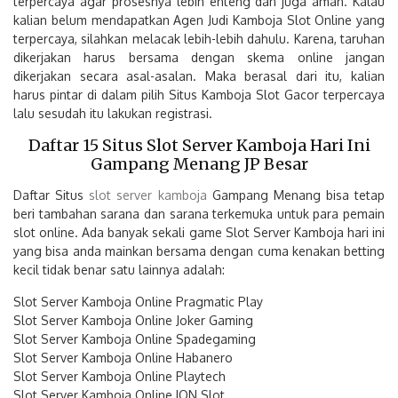
terpercaya agar prosesnya lebih enteng dan juga aman. Kalau
kalian belum mendapatkan Agen Judi Kamboja Slot Online yang
terpercaya, silahkan melacak lebih-lebih dahulu. Karena, taruhan
dikerjakan harus bersama dengan skema online jangan
dikerjakan secara asal-asalan. Maka berasal dari itu, kalian
harus pintar di dalam pilih Situs Kamboja Slot Gacor terpercaya
lalu sesudah itu lakukan registrasi.
Daftar 15 Situs Slot Server Kamboja Hari Ini
Gampang Menang JP Besar
Daftar Situs
slot server kamboja
Gampang Menang bisa tetap
beri tambahan sarana dan sarana terkemuka untuk para pemain
slot online. Ada banyak sekali game Slot Server Kamboja hari ini
yang bisa anda mainkan bersama dengan cuma kenakan betting
kecil tidak benar satu lainnya adalah:
Slot Server Kamboja Online Pragmatic Play
Slot Server Kamboja Online Joker Gaming
Slot Server Kamboja Online Spadegaming
Slot Server Kamboja Online Habanero
Slot Server Kamboja Online Playtech
Slot Server Kamboja Online ION Slot