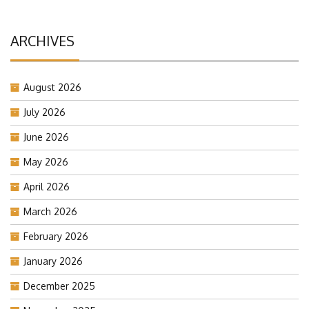
ARCHIVES
August 2026
July 2026
June 2026
May 2026
April 2026
March 2026
February 2026
January 2026
December 2025