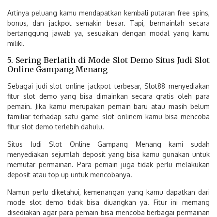
Artinya peluang kamu mendapatkan kembali putaran free spins,
bonus, dan jackpot semakin besar. Tapi, bermainlah secara
bertanggung jawab ya, sesuaikan dengan modal yang kamu
miliki.
5. Sering Berlatih di Mode Slot Demo Situs Judi Slot
Online Gampang Menang
Sebagai judi slot online jackpot terbesar, Slot88 menyediakan
fitur slot demo yang bisa dimainkan secara gratis oleh para
pemain. Jika kamu merupakan pemain baru atau masih belum
familiar terhadap satu game slot onlinem kamu bisa mencoba
fitur slot demo terlebih dahulu.
Situs Judi Slot Online Gampang Menang kami sudah
menyediakan sejumlah deposit yang bisa kamu gunakan untuk
memutar permainan. Para pemain juga tidak perlu melakukan
deposit atau top up untuk mencobanya.
Namun perlu diketahui, kemenangan yang kamu dapatkan dari
mode slot demo tidak bisa diuangkan ya. Fitur ini memang
disediakan agar para pemain bisa mencoba berbagai permainan