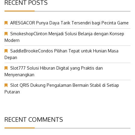
RECENT POSTS
ARESGACOR Punya Daya Tarik Tersendiri bagi Pecinta Game
SmokeshopClinton Menjadi Solusi Belanja dengan Konsep
Modern
SaddleBrookeCondos Pilihan Tepat untuk Hunian Masa
Depan
Slot777 Solusi Hiburan Digital yang Praktis dan
Menyenangkan
Slot QRIS Dukung Pengalaman Bermain Stabil di Setiap
Putaran
RECENT COMMENTS