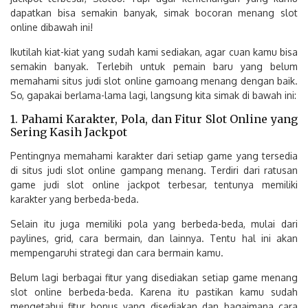
dapatkan bisa semakin banyak, simak bocoran menang slot
online dibawah ini!
Ikutilah kiat-kiat yang sudah kami sediakan, agar cuan kamu bisa
semakin banyak. Terlebih untuk pemain baru yang belum
memahami situs judi slot online gamoang menang dengan baik.
So, gapakai berlama-lama lagi, langsung kita simak di bawah ini:
1. Pahami Karakter, Pola, dan Fitur Slot Online yang
Sering Kasih Jackpot
Pentingnya memahami karakter dari setiap game yang tersedia
di situs judi slot online gampang menang. Terdiri dari ratusan
game judi slot online jackpot terbesar, tentunya memiliki
karakter yang berbeda-beda.
Selain itu juga memiliki pola yang berbeda-beda, mulai dari
paylines, grid, cara bermain, dan lainnya. Tentu hal ini akan
mempengaruhi strategi dan cara bermain kamu.
Belum lagi berbagai fitur yang disediakan setiap game menang
slot online berbeda-beda. Karena itu pastikan kamu sudah
mengetahui fitur bonus yang disediakan dan bagaimana cara