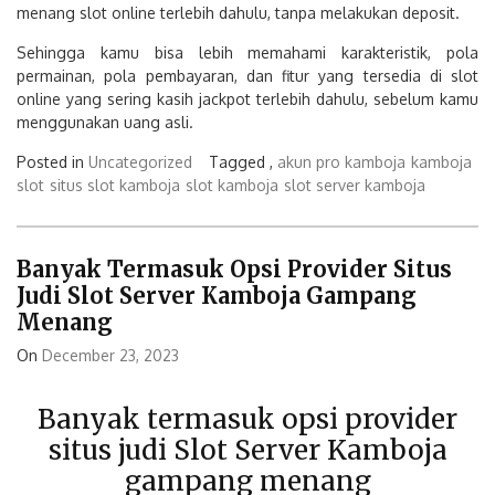
menang slot online terlebih dahulu, tanpa melakukan deposit.
Sehingga kamu bisa lebih memahami karakteristik, pola
permainan, pola pembayaran, dan fitur yang tersedia di slot
online yang sering kasih jackpot terlebih dahulu, sebelum kamu
menggunakan uang asli.
Posted in
Uncategorized
Tagged ,
akun pro kamboja
kamboja
slot
situs slot kamboja
slot kamboja
slot server kamboja
Banyak Termasuk Opsi Provider Situs
Judi Slot Server Kamboja Gampang
Menang
On
December 23, 2023
Banyak termasuk opsi provider
situs judi Slot Server Kamboja
gampang menang