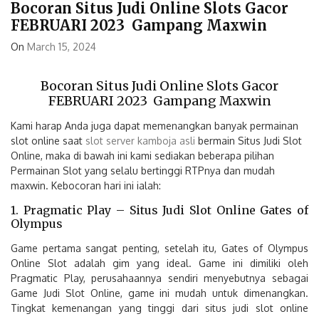
Bocoran Situs Judi Online Slots Gacor
FEBRUARI 2023 Gampang Maxwin
On
March 15, 2024
Bocoran Situs Judi Online Slots Gacor
FEBRUARI 2023 Gampang Maxwin
Kami harap Anda juga dapat memenangkan banyak permainan
slot online saat
slot server kamboja asli
bermain Situs Judi Slot
Online, maka di bawah ini kami sediakan beberapa pilihan
Permainan Slot yang selalu bertinggi RTPnya dan mudah
maxwin. Kebocoran hari ini ialah:
1. Pragmatic Play – Situs Judi Slot Online Gates of
Olympus
Game pertama sangat penting, setelah itu, Gates of Olympus
Online Slot adalah gim yang ideal. Game ini dimiliki oleh
Pragmatic Play, perusahaannya sendiri menyebutnya sebagai
Game Judi Slot Online, game ini mudah untuk dimenangkan.
Tingkat kemenangan yang tinggi dari situs judi slot online