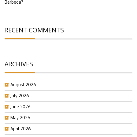
Berbeda?
RECENT COMMENTS
ARCHIVES
August 2026
July 2026
June 2026
May 2026
April 2026