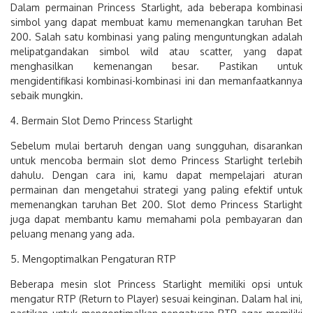
Dalam permainan Princess Starlight, ada beberapa kombinasi
simbol yang dapat membuat kamu memenangkan taruhan Bet
200. Salah satu kombinasi yang paling menguntungkan adalah
melipatgandakan simbol wild atau scatter, yang dapat
menghasilkan kemenangan besar. Pastikan untuk
mengidentifikasi kombinasi-kombinasi ini dan memanfaatkannya
sebaik mungkin.
4. Bermain Slot Demo Princess Starlight
Sebelum mulai bertaruh dengan uang sungguhan, disarankan
untuk mencoba bermain slot demo Princess Starlight terlebih
dahulu. Dengan cara ini, kamu dapat mempelajari aturan
permainan dan mengetahui strategi yang paling efektif untuk
memenangkan taruhan Bet 200. Slot demo Princess Starlight
juga dapat membantu kamu memahami pola pembayaran dan
peluang menang yang ada.
5. Mengoptimalkan Pengaturan RTP
Beberapa mesin slot Princess Starlight memiliki opsi untuk
mengatur RTP (Return to Player) sesuai keinginan. Dalam hal ini,