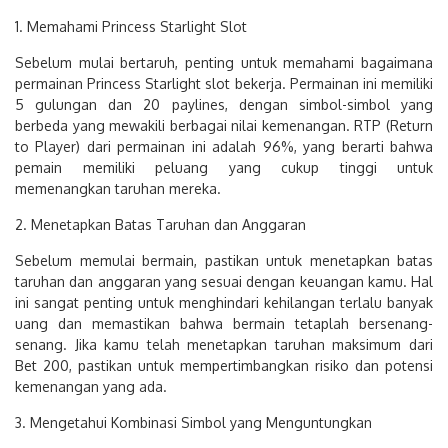
1. Memahami Princess Starlight Slot
Sebelum mulai bertaruh, penting untuk memahami bagaimana
permainan Princess Starlight slot bekerja. Permainan ini memiliki
5 gulungan dan 20 paylines, dengan simbol-simbol yang
berbeda yang mewakili berbagai nilai kemenangan. RTP (Return
to Player) dari permainan ini adalah 96%, yang berarti bahwa
pemain memiliki peluang yang cukup tinggi untuk
memenangkan taruhan mereka.
2. Menetapkan Batas Taruhan dan Anggaran
Sebelum memulai bermain, pastikan untuk menetapkan batas
taruhan dan anggaran yang sesuai dengan keuangan kamu. Hal
ini sangat penting untuk menghindari kehilangan terlalu banyak
uang dan memastikan bahwa bermain tetaplah bersenang-
senang. Jika kamu telah menetapkan taruhan maksimum dari
Bet 200, pastikan untuk mempertimbangkan risiko dan potensi
kemenangan yang ada.
3. Mengetahui Kombinasi Simbol yang Menguntungkan