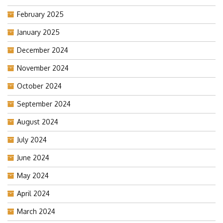
February 2025
January 2025
December 2024
November 2024
October 2024
September 2024
August 2024
July 2024
June 2024
May 2024
April 2024
March 2024