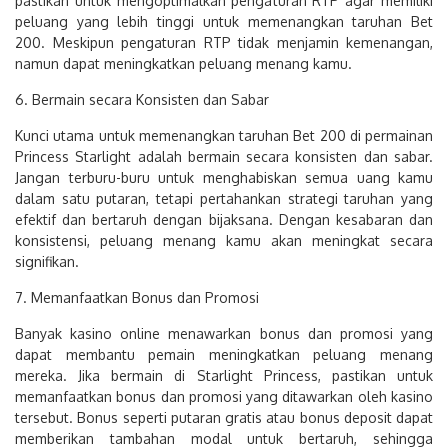
pastikan untuk mengoptimalkan pengaturan RTP agar memiliki
peluang yang lebih tinggi untuk memenangkan taruhan Bet
200. Meskipun pengaturan RTP tidak menjamin kemenangan,
namun dapat meningkatkan peluang menang kamu.
6. Bermain secara Konsisten dan Sabar
Kunci utama untuk memenangkan taruhan Bet 200 di permainan
Princess Starlight adalah bermain secara konsisten dan sabar.
Jangan terburu-buru untuk menghabiskan semua uang kamu
dalam satu putaran, tetapi pertahankan strategi taruhan yang
efektif dan bertaruh dengan bijaksana. Dengan kesabaran dan
konsistensi, peluang menang kamu akan meningkat secara
signifikan.
7. Memanfaatkan Bonus dan Promosi
Banyak kasino online menawarkan bonus dan promosi yang
dapat membantu pemain meningkatkan peluang menang
mereka. Jika bermain di Starlight Princess, pastikan untuk
memanfaatkan bonus dan promosi yang ditawarkan oleh kasino
tersebut. Bonus seperti putaran gratis atau bonus deposit dapat
memberikan tambahan modal untuk bertaruh, sehingga