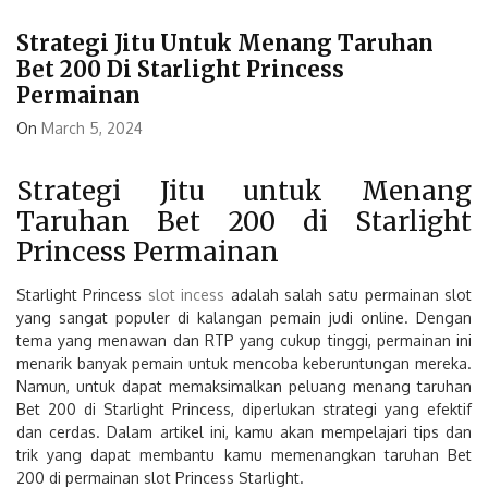
Strategi Jitu Untuk Menang Taruhan
Bet 200 Di Starlight Princess
Permainan
On
March 5, 2024
Strategi Jitu untuk Menang
Taruhan Bet 200 di Starlight
Princess Permainan
Starlight Princess
slot incess
adalah salah satu permainan slot
yang sangat populer di kalangan pemain judi online. Dengan
tema yang menawan dan RTP yang cukup tinggi, permainan ini
menarik banyak pemain untuk mencoba keberuntungan mereka.
Namun, untuk dapat memaksimalkan peluang menang taruhan
Bet 200 di Starlight Princess, diperlukan strategi yang efektif
dan cerdas. Dalam artikel ini, kamu akan mempelajari tips dan
trik yang dapat membantu kamu memenangkan taruhan Bet
200 di permainan slot Princess Starlight.