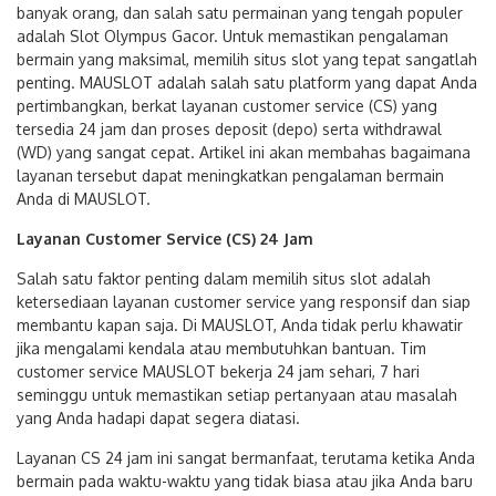
banyak orang, dan salah satu permainan yang tengah populer
adalah Slot Olympus Gacor. Untuk memastikan pengalaman
bermain yang maksimal, memilih situs slot yang tepat sangatlah
penting. MAUSLOT adalah salah satu platform yang dapat Anda
pertimbangkan, berkat layanan customer service (CS) yang
tersedia 24 jam dan proses deposit (depo) serta withdrawal
(WD) yang sangat cepat. Artikel ini akan membahas bagaimana
layanan tersebut dapat meningkatkan pengalaman bermain
Anda di MAUSLOT.
Layanan Customer Service (CS) 24 Jam
Salah satu faktor penting dalam memilih situs slot adalah
ketersediaan layanan customer service yang responsif dan siap
membantu kapan saja. Di MAUSLOT, Anda tidak perlu khawatir
jika mengalami kendala atau membutuhkan bantuan. Tim
customer service MAUSLOT bekerja 24 jam sehari, 7 hari
seminggu untuk memastikan setiap pertanyaan atau masalah
yang Anda hadapi dapat segera diatasi.
Layanan CS 24 jam ini sangat bermanfaat, terutama ketika Anda
bermain pada waktu-waktu yang tidak biasa atau jika Anda baru