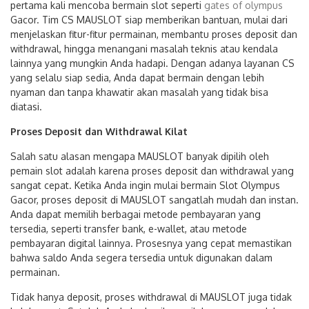
pertama kali mencoba bermain slot seperti
gates of olympus
Gacor. Tim CS MAUSLOT siap memberikan bantuan, mulai dari
menjelaskan fitur-fitur permainan, membantu proses deposit dan
withdrawal, hingga menangani masalah teknis atau kendala
lainnya yang mungkin Anda hadapi. Dengan adanya layanan CS
yang selalu siap sedia, Anda dapat bermain dengan lebih
nyaman dan tanpa khawatir akan masalah yang tidak bisa
diatasi.
Proses Deposit dan Withdrawal Kilat
Salah satu alasan mengapa MAUSLOT banyak dipilih oleh
pemain slot adalah karena proses deposit dan withdrawal yang
sangat cepat. Ketika Anda ingin mulai bermain Slot Olympus
Gacor, proses deposit di MAUSLOT sangatlah mudah dan instan.
Anda dapat memilih berbagai metode pembayaran yang
tersedia, seperti transfer bank, e-wallet, atau metode
pembayaran digital lainnya. Prosesnya yang cepat memastikan
bahwa saldo Anda segera tersedia untuk digunakan dalam
permainan.
Tidak hanya deposit, proses withdrawal di MAUSLOT juga tidak