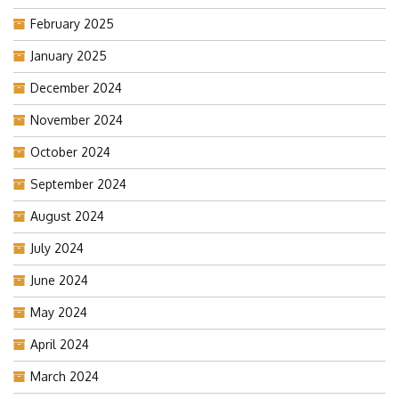
February 2025
January 2025
December 2024
November 2024
October 2024
September 2024
August 2024
July 2024
June 2024
May 2024
April 2024
March 2024