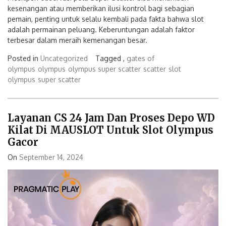
kesenangan atau memberikan ilusi kontrol bagi sebagian
pemain, penting untuk selalu kembali pada fakta bahwa slot
adalah permainan peluang. Keberuntungan adalah faktor
terbesar dalam meraih kemenangan besar.
Posted in
Uncategorized
Tagged ,
gates of
olympus
olympus
olympus super scatter
scatter
slot
olympus
super scatter
Layanan CS 24 Jam Dan Proses Depo WD
Kilat Di MAUSLOT Untuk Slot Olympus
Gacor
On
September 14, 2024