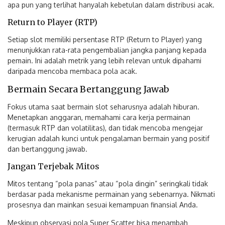
apa pun yang terlihat hanyalah kebetulan dalam distribusi acak.
Return to Player (RTP)
Setiap slot memiliki persentase RTP (Return to Player) yang
menunjukkan rata-rata pengembalian jangka panjang kepada
pemain. Ini adalah metrik yang lebih relevan untuk dipahami
daripada mencoba membaca pola acak.
Bermain Secara Bertanggung Jawab
Fokus utama saat bermain slot seharusnya adalah hiburan.
Menetapkan anggaran, memahami cara kerja permainan
(termasuk RTP dan volatilitas), dan tidak mencoba mengejar
kerugian adalah kunci untuk pengalaman bermain yang positif
dan bertanggung jawab.
Jangan Terjebak Mitos
Mitos tentang “pola panas” atau “pola dingin” seringkali tidak
berdasar pada mekanisme permainan yang sebenarnya. Nikmati
prosesnya dan mainkan sesuai kemampuan finansial Anda.
Meskipun observasi pola Super Scatter bisa menambah