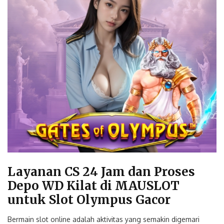
Layanan CS 24 Jam dan Proses
Depo WD Kilat di MAUSLOT
untuk Slot Olympus Gacor
Bermain slot online adalah aktivitas yang semakin digemari