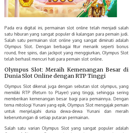
Pada era digital ini, permainan slot online telah menjadi salah
satu hiburan yang sangat populer di kalangan para pemain judi.
Salah satu permainan slot online yang sangat diminati adalah
Olympus Slot. Dengan berbagai fitur menarik seperti bonus
round, free spins, dan jackpot yang menggiurkan, Olympus Slot
telah berhasil mencuri hati para pemain slot online.
Olympus Slot: Meraih Kemenangan Besar di
Dunia Slot Online dengan RTP Tinggi
Olympus Slot dikenal juga dengan sebutan slot olympus, yang
memiliki RTP (Return to Player) yang tinggi, sehingga sering
memberikan kemenangan besar bagi para pemainnya. Dengan
tema mitologi Yunani yang epik, Olympus Slot mengajak pemain
untuk menjelajahi dunia dewa-dewa Yunani dan meraih
keberuntungan di setiap putaran permainan.
Salah satu varian Olympus Slot yang sangat populer adalah