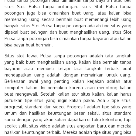
Pulsa tanpa potongan bisa dimainkan tanpa bayaran atau beli
situs Slot Pulsa tanpa potongan. situs Slot Pulsa tanpa
potongan juga bisa dimainkan buat uang, atau kalian bisa
memenangi uang secara bermain buat memenangi lebih uang
banyak. situs Slot Pulsa tanpa potongan adalah tipe situs yang
dipakai buat selingan dan buat menghasilkan uang. situs Slot
Pulsa tanpa potongan bisa dimainkan tanpa bayaran atau kalian
bisa bayar buat bermain.
Situs slot lewat Pulsa tanpa potongan adalah tata langkah
yang baik buat menghasilkan uang. Kalian bisa bermain tanpa
bayaran atau membeli, tetapi tata langkah terbaik buat
mendapatkan uang adalah dengan memainkan untuk uang.
Berkenaan awal yang penting kalian kerjakan adalah atur
computer kalian. Ini bermakna karena akan menolong kalian
buat mengawali. Setelah kalian atur situs kalian, kalian harus
putuskan tipe situs yang ingin kalian pakai. Ada 3 tipe situs:
progresif, standard dan video. Progresif adalah tipe situs yang
umum dan hasilkan keuntungan besar sekali. situs standard
sama dengan yang akan kalian dapatkan di toko kelontong tapi
sedikit sulit. situs video adalah situs angkatan baru, dan mereka
hasilkan keuntungan terbaik. Mereka adalah tipe situs yang bisa