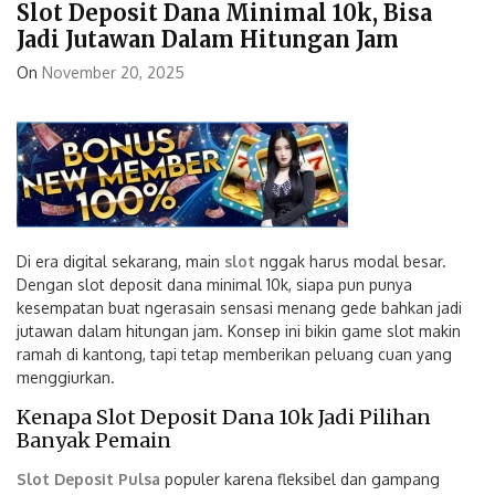
Slot Deposit Dana Minimal 10k, Bisa
Jadi Jutawan Dalam Hitungan Jam
On
November 20, 2025
Di era digital sekarang, main
slot
nggak harus modal besar.
Dengan slot deposit dana minimal 10k, siapa pun punya
kesempatan buat ngerasain sensasi menang gede bahkan jadi
jutawan dalam hitungan jam. Konsep ini bikin game slot makin
ramah di kantong, tapi tetap memberikan peluang cuan yang
menggiurkan.
Kenapa Slot Deposit Dana 10k Jadi Pilihan
Banyak Pemain
Slot Deposit Pulsa
populer karena fleksibel dan gampang