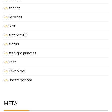
sbobet
Services
Slot
slot bet 100
slot88
starlight princess
Tech
Teknologi
Uncategorized
META