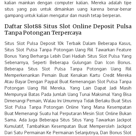
kalian mainkan dengan computer kalian. Mereka adalah tipe
situs yang pas untuk dimainkan uang karena benar-benar
gampang untuk kalian mengatur dan masih tetap berperan.
Daftar Slot88 Situs Slot Online Deposit Pulsa
Tanpa Potongan Terpercaya
Situs Slot Pulsa Deposit 10k Terbaik Dalam Beberapa Kasus,
Situs Slot Pulsa Tanpa Potongan Uang Riil Tawarkan Feature
Bonus Yang Berharga Lebih Dari Hadiah Situs Slot Pulsa Yang
Sebenarnya, Seperti Beberapa Gulungan Dan Icon Bonus.
Beberapa Situs Slot Pulsa Tanpa Potongan Uang Riil
Memperkenankan Pemain Buat Kenakan Kartu Credit Mereka
Atau Bayar Dengan Paypal Buat Kemenangan Slot Pulsa Tanpa
Potongan Uang Riil Mereka. Yang Lain Dapat Jadi Masih
Mempunyai Batas Pada Jumlah Uang Tunai Maksimal Yang Bisa
Dimenangi Pemain, Walau Ini Umumnya Tidak Berlaku Buat Situs
Slot Pulsa Tanpa Potongan Online Yang Mana Kesempatan
Buat Memenangi Suatu hal Perputaran Mesin Slot Online Bukan
Sama. Ada Juga Beberapa Situs Situs Yang Tawarkan Jackpot
Kumulatif, Tambahkan Kesempatan Buat Memperoleh Jackpot
Dari Satu Permainan Ke Permainan Selanjutnya, Dan Bonus Slot