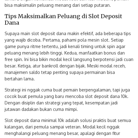
bisa maksimalin peluang menang dari setiap putaran.
Tips Maksimalkan Peluang di Slot Deposit
Dana
Supaya main slot deposit dana makin efektif, ada beberapa tips
yang wajib dicoba. Pertama, pahami pola mesin slot. Setiap
game punya ritme tertentu, jadi kenali timing untuk spin agar
peluang menang lebih tinggi. Kedua, manfaatkan bonus dan
free spin. Ini bisa bikin modal kecil langsung berpotensi jadi cuan
besar. Ketiga, atur bankroll dengan bijak. Meski modal receh,
manajemen saldo tetap penting supaya permainan bisa
bertahan lama.
Strategi ini nggak cuma buat pemain berpengalaman, tapi juga
cocok buat pemula yang baru mencoba slot deposit dana 10k.
Dengan disiplin dan strategi yang tepat, kesempatan jadi
jutawan dadakan bukan cuma mimpi.
Slot deposit dana minimal 10k adalah solusi praktis buat semua
kalangan, dari pemula sampai veteran. Modal kecil nggak
menghalangi peluang menang besar, apalagi dengan fitur