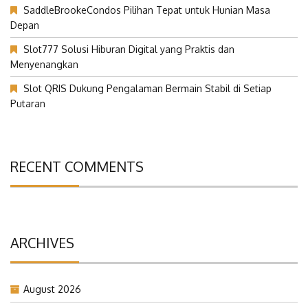
SaddleBrookeCondos Pilihan Tepat untuk Hunian Masa
Depan
Slot777 Solusi Hiburan Digital yang Praktis dan
Menyenangkan
Slot QRIS Dukung Pengalaman Bermain Stabil di Setiap
Putaran
RECENT COMMENTS
ARCHIVES
August 2026