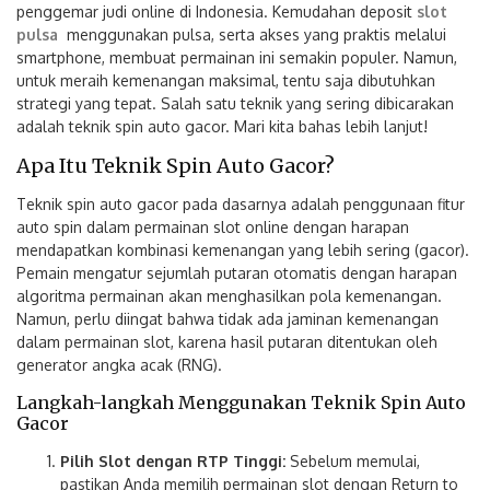
penggemar judi online di Indonesia. Kemudahan deposit
slot
pulsa
menggunakan pulsa, serta akses yang praktis melalui
smartphone, membuat permainan ini semakin populer. Namun,
untuk meraih kemenangan maksimal, tentu saja dibutuhkan
strategi yang tepat. Salah satu teknik yang sering dibicarakan
adalah teknik spin auto gacor. Mari kita bahas lebih lanjut!
Apa Itu Teknik Spin Auto Gacor?
Teknik spin auto gacor pada dasarnya adalah penggunaan fitur
auto spin dalam permainan slot online dengan harapan
mendapatkan kombinasi kemenangan yang lebih sering (gacor).
Pemain mengatur sejumlah putaran otomatis dengan harapan
algoritma permainan akan menghasilkan pola kemenangan.
Namun, perlu diingat bahwa tidak ada jaminan kemenangan
dalam permainan slot, karena hasil putaran ditentukan oleh
generator angka acak (RNG).
Langkah-langkah Menggunakan Teknik Spin Auto
Gacor
Pilih Slot dengan RTP Tinggi:
Sebelum memulai,
pastikan Anda memilih permainan slot dengan Return to