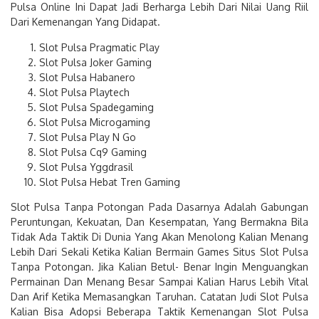
Pulsa Online Ini Dapat Jadi Berharga Lebih Dari Nilai Uang Riil
Dari Kemenangan Yang Didapat.
Slot Pulsa Pragmatic Play
Slot Pulsa Joker Gaming
Slot Pulsa Habanero
Slot Pulsa Playtech
Slot Pulsa Spadegaming
Slot Pulsa Microgaming
Slot Pulsa Play N Go
Slot Pulsa Cq9 Gaming
Slot Pulsa Yggdrasil
Slot Pulsa Hebat Tren Gaming
Slot Pulsa Tanpa Potongan Pada Dasarnya Adalah Gabungan
Peruntungan, Kekuatan, Dan Kesempatan, Yang Bermakna Bila
Tidak Ada Taktik Di Dunia Yang Akan Menolong Kalian Menang
Lebih Dari Sekali Ketika Kalian Bermain Games Situs Slot Pulsa
Tanpa Potongan. Jika Kalian Betul- Benar Ingin Menguangkan
Permainan Dan Menang Besar Sampai Kalian Harus Lebih Vital
Dan Arif Ketika Memasangkan Taruhan. Catatan Judi Slot Pulsa
Kalian Bisa Adopsi Beberapa Taktik Kemenangan Slot Pulsa