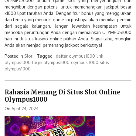
OLYMPUS1000 adalah game slot yang menyenangkan dan
menghibur dengan potensi untuk memenangkan jackpot besar
x1000 lipat taruhan Anda. Dengan fitur bonus yang menggiurkan
dan tema yang menarik, game ini pastinya akan memikat pemain
dari segala kalangan. Jangan lewatkan kesempatan untuk
mencoba peruntungan Anda dengan memainkan OLYMPUS1000
hari ini di situs kasino online pilihan Anda. Siapa tahu, mungkin
Anda akan menjadi pemenang jackpot berikutnya!
Posted in
Slot
Tagged ,
daftar olympus1000
link
olympus1000
login olympus1000
olympus 1000
situs
olympus1000
Rahasia Menang Di Situs Slot Online
Olympus1000
On
April 24, 2024