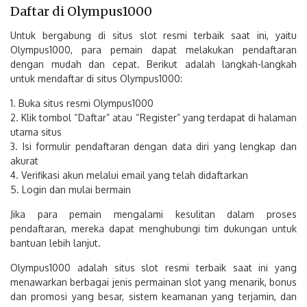
Daftar di Olympus1000
Untuk bergabung di situs slot resmi terbaik saat ini, yaitu
Olympus1000, para pemain dapat melakukan pendaftaran
dengan mudah dan cepat. Berikut adalah langkah-langkah
untuk mendaftar di situs Olympus1000:
1. Buka situs resmi Olympus1000
2. Klik tombol “Daftar” atau “Register” yang terdapat di halaman
utama situs
3. Isi formulir pendaftaran dengan data diri yang lengkap dan
akurat
4. Verifikasi akun melalui email yang telah didaftarkan
5. Login dan mulai bermain
Jika para pemain mengalami kesulitan dalam proses
pendaftaran, mereka dapat menghubungi tim dukungan untuk
bantuan lebih lanjut.
Olympus1000 adalah situs slot resmi terbaik saat ini yang
menawarkan berbagai jenis permainan slot yang menarik, bonus
dan promosi yang besar, sistem keamanan yang terjamin, dan