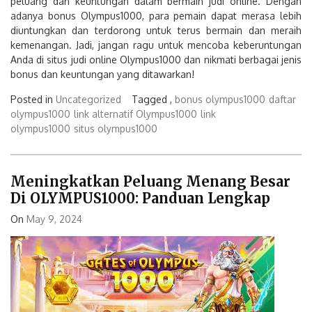
peluang dan keuntungan dalam bermain judi online. Dengan
adanya bonus Olympus1000, para pemain dapat merasa lebih
diuntungkan dan terdorong untuk terus bermain dan meraih
kemenangan. Jadi, jangan ragu untuk mencoba keberuntungan
Anda di situs judi online Olympus1000 dan nikmati berbagai jenis
bonus dan keuntungan yang ditawarkan!
Posted in
Uncategorized
Tagged ,
bonus olympus1000
daftar
olympus1000
link alternatif Olympus1000
link
olympus1000
situs olympus1000
Meningkatkan Peluang Menang Besar
Di OLYMPUS1000: Panduan Lengkap
On
May 9, 2024