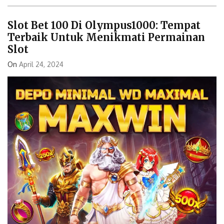
Slot Bet 100 Di Olympus1000: Tempat
Terbaik Untuk Menikmati Permainan
Slot
On
April 24, 2024