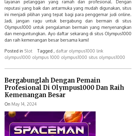
layanan pelanggan yang ramah dan profesional. Dengan
reputasi yang baik dan antarmuka yang mudah digunakan, situs
ini menjadi pilihan yang tepat bagi para penggemar judi online.
Jadi, jangan ragu untuk bergabung dan bermain di situs
Olympus1000 untuk pengalaman bermain yang menyenangkan
dan menguntungkan. Ayo daftar sekarang di situs Olympus1000
dan raih kemenangan besar bersama kami!
Posted in
Slot
Tagged ,
daftar olympus1000
link
olympus1000
olympus 1000
olympus1000
situs olympus1000
Bergabunglah Dengan Pemain
Profesional Di Olympus1000 Dan Raih
Kemenangan Besar
On
May 14, 2024