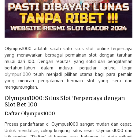
Olympus1000 adalah salah satu situs slot online terpercaya
yang menawarkan berbagai permainan slot dengan taruhan
mulai dari 100. Dengan reputasi yang solid dan pengalaman
bertahun-tahun dalam industri perjudian online,
login
olympus1000
telah menjadi pilihan utama bagi para pemain
yang mencari pengalaman bermain slot yang seru dan
menguntungkan.
Olympus1000: Situs Slot Terpercaya dengan
Slot Bet 100
Daftar Olympus1000
Proses pendaftaran di Olympus1000 sangat mudah dan cepat.
Untuk mendaftar, cukup kunjungi situs resmi Olympus1000 dan
klik tombol “Daftar” di bagian atas halaman. Isi data pribadi