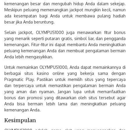
kemenangan besar dan mengubah hidup Anda dalam sekejap.
Meskipun peluang memenangkan jackpot mungkin kecil, namun
ada kesempatan bagi Anda untuk membawa pulang hadiah
besar jika Anda beruntung.
Selain jackpot, OLYMPUS1000 juga menawarkan fitur bonus
yang menarik seperti putaran gratis, simbol liar, dan pengganda
kemenangan. Fitur-fitur ini dapat membantu Anda meningkatkan
peluang kemenangan Anda dan membuat pengalaman bermain
Anda lebih mengasyikkan.
Untuk memainkan OLYMPUS1000, Anda dapat memainkannya di
berbagai situs kasino online yang bekerja sama dengan
Pragmatic Play. Pastikan untuk memilih situs yang tepercaya
dan terpercaya untuk memastikan pengalaman bermain Anda
yang aman dan nyaman. Jangan lupa untuk memanfaatkan
bonus dan promosi yang ditawarkan oleh situs tersebut agar
Anda bisa bermain lebih lama dan meningkatkan peluang
kemenangan Anda.
Kesimpulan