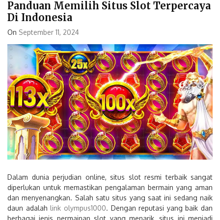
Panduan Memilih Situs Slot Terpercaya
Di Indonesia
On
September 11, 2024
Dalam dunia perjudian online, situs slot resmi terbaik sangat
diperlukan untuk memastikan pengalaman bermain yang aman
dan menyenangkan. Salah satu situs yang saat ini sedang naik
daun adalah
link olympus1000
. Dengan reputasi yang baik dan
berbagai jenis permainan slot yang menarik, situs ini menjadi