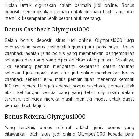
rupiah untuk digunakan dalam bermain judi online. Bonus
deposit memungkinkan pemain untuk bermain lebih lama dan
memiliki kesempatan lebih besar untuk menang.
Bonus Cashback Olympus1000
Selain bonus deposit, situs judi online Olympus1000 juga
menawarkan bonus cashback kepada para pemainnya. Bonus
cashback adalah jenis bonus yang memberikan pengembalian
sebagian dari uang yang dipertaruhkan oleh pemain. Misalnya,
jika seorang pemain mengalami kekalahan dalam taruhan
sebesar 1 juta rupiah, dan situs judi online memberikan bonus
cashback sebesar 10%, maka pemain akan menerima kembali
100 ribu rupiah. Dengan adanya bonus cashback, pemain tidak
akan kehilangan semua uang yang telah digunakan dalam
taruhan, sehingga mereka masih memiliki modal untuk dapat
bermain lebih lanjut.
Bonus Referral Olympus1000
Yang terakhir, bonus referral adalah jenis bonus yang
ditawarkan oleh situs judi online Olympus1000 kepada para