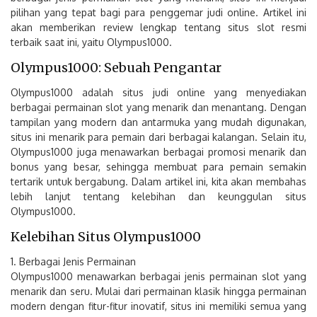
pilihan yang tepat bagi para penggemar judi online. Artikel ini
akan memberikan review lengkap tentang situs slot resmi
terbaik saat ini, yaitu Olympus1000.
Olympus1000: Sebuah Pengantar
Olympus1000 adalah situs judi online yang menyediakan
berbagai permainan slot yang menarik dan menantang. Dengan
tampilan yang modern dan antarmuka yang mudah digunakan,
situs ini menarik para pemain dari berbagai kalangan. Selain itu,
Olympus1000 juga menawarkan berbagai promosi menarik dan
bonus yang besar, sehingga membuat para pemain semakin
tertarik untuk bergabung. Dalam artikel ini, kita akan membahas
lebih lanjut tentang kelebihan dan keunggulan situs
Olympus1000.
Kelebihan Situs Olympus1000
1. Berbagai Jenis Permainan
Olympus1000 menawarkan berbagai jenis permainan slot yang
menarik dan seru. Mulai dari permainan klasik hingga permainan
modern dengan fitur-fitur inovatif, situs ini memiliki semua yang