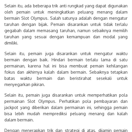
Selain itu, ada beberapa trik anti rungkad yang dapat digunakan
oleh pemain untuk meningkatkan peluang menang dalam
bermain Slot Olympus. Salah satunya adalah dengan mengatur
taruhan dengan bijak. Pemain disarankan untuk tidak terlalu
gegabah dalam memasang taruhan, namun sebaiknya memilih
taruhan yang sesuai dengan kemampuan dan modal yang
dimiliki.
Selain itu, pemain juga disarankan untuk mengatur waktu
bermain dengan baik. Hindari bermain terlalu lama di satu
permainan, karena hal ini bisa membuat pemain kehilangan
fokus dan akhirnya kalah dalam bermain. Sebaiknya tetapkan
batas waktu bermain dan beristirahat sesekali untuk
menyegarkan pikiran.
Selain itu, pemain juga disarankan untuk memperhatikan pola
permainan Slot Olympus. Perhatikan pola pembayaran dan
jackpot yang diberikan dalam permainan ini, sehingga pemain
bisa lebih mudah memprediksi peluang menang dan kalah
dalam bermain.
Dengan menerapkan trik dan strategi di atas, dijamin pemain