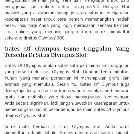
pengalaman bermain yang seru dan menghibur untuk para
penggemar judi online.
daftar olympus1000
Dengan fitur
maxwin yang ditawarkan setiap putaran, situs ini menjanjikan
kesempatan besar untuk para pemain memenangkan hadiah
besar. Jadi, bagi Anda yang ingin merasakan sensasi bermain
slot online yang menarik, jangan ragu untuk mendaftar
sekarang di situs Olympus1000.
Gates Of Olympus Game Unggulan Yang
Tersedia Di Situs Olympus Slot
Gates Of Olympus adalah salah satu permainan slot unggulan
yang tersedia di situs Olympus Slot. Dengan tema mitologi
Yunani yang menarik, permainan ini menampilkan grafis dan
animasi yang memukau. Selain itu, Gates Of Olympus juga
dilengkapi dengan fitur-fitur bonus yang menarik, seperti putaran
gratis dan multiplier yang dapat meningkatkan kemenangan
Anda secara signifikan. Jadi, jangan lewatkan kesempatan untuk
memenangkan hadiah besar dengan bermain Gates Of Olympus
di situs Olympus Slot.
Untuk mulai bermain di situs Olympus Slot, Anda harus
mendaftar terlebih dahulu. Proses pendaftaran sangat mudah