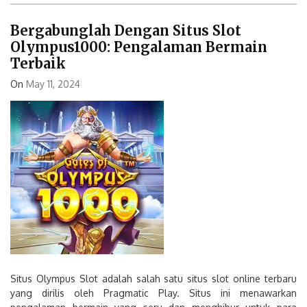
Bergabunglah Dengan Situs Slot
Olympus1000: Pengalaman Bermain
Terbaik
On
May 11, 2024
Situs Olympus Slot adalah salah satu situs slot online terbaru
yang dirilis oleh Pragmatic Play. Situs ini menawarkan