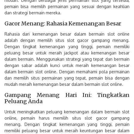
mudah. Dengan berbagai jenis permainan slot yang tersedia,
pemain bisa memilih permainan yang sesuai dengan keahlian
dan strategi bermain mereka.
Gacor Menang: Rahasia Kemenangan Besar
Rahasia dari kemenangan besar dalam bermain slot online
adalah dengan memilih situs slot gacor gampang menang.
Dengan tingkat kemenangan yang tinggi, pemain memiliki
peluang besar untuk meraih jackpot atau kemenangan besar
dalam bermain. Menggunakan strategi yang tepat dan bermain
dengan sabar adalah kunci untuk meraih kemenangan besar
dalam bermain slot online. Dengan memahami pola permainan
dan memilih situs permainan yang tepat, pemain bisa dengan
mudah meraih kemenangan besar dalam bermain slot online.
Gampang Menang Hari Ini: Tingkatkan
Peluang Anda
Untuk meningkatkan peluang kemenangan dalam bermain slot
online, pemain harus memilih situs slot gacor gampang
menang. Dengan tingkat kemenangan yang tinggi, pemain
memiliki peluang besar untuk meraih keuntungan besar dalam