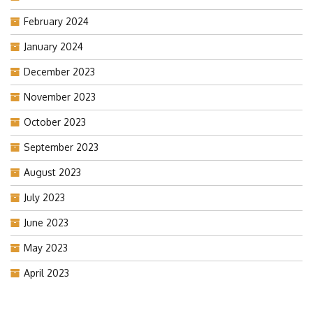
February 2024
January 2024
December 2023
November 2023
October 2023
September 2023
August 2023
July 2023
June 2023
May 2023
April 2023