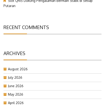
Slot QRIS Dukung Pengalaman Bermain Stabil di Setiap
Putaran
RECENT COMMENTS
ARCHIVES
August 2026
July 2026
June 2026
May 2026
April 2026