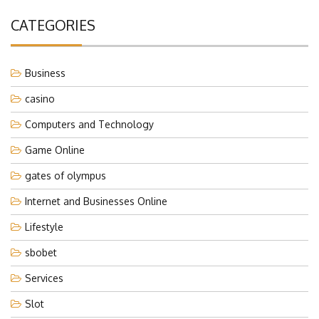
CATEGORIES
Business
casino
Computers and Technology
Game Online
gates of olympus
Internet and Businesses Online
Lifestyle
sbobet
Services
Slot