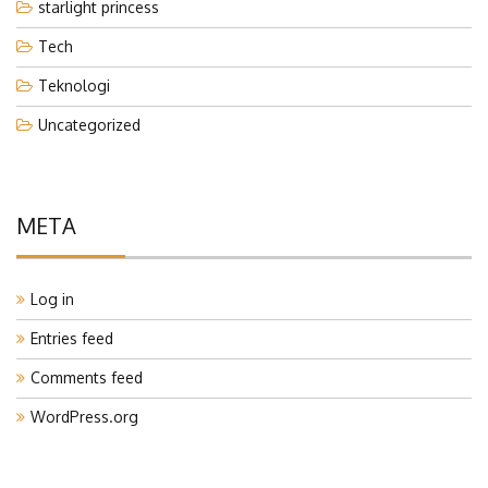
starlight princess
Tech
Teknologi
Uncategorized
META
Log in
Entries feed
Comments feed
WordPress.org