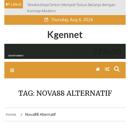
Skip
Latest
SmokeshopClinton Menjadi Solusi Belanja dengan
SaddleBrookeCondos Pilihan Tepat untuk Hunian
to
Konsep Modern
Masa Depan
content
Thursday, Aug 6, 2026
Kgennet
TAG:
NOVA88 ALTERNATIF
Home
Nova88 Alternatif