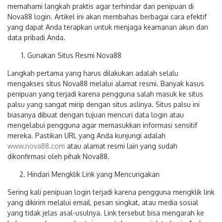
memahami langkah praktis agar terhindar dari penipuan di
Nova88 login. Artikel ini akan membahas berbagai cara efektif
yang dapat Anda terapkan untuk menjaga keamanan akun dan
data pribadi Anda.
Gunakan Situs Resmi Nova88
Langkah pertama yang harus dilakukan adalah selalu
mengakses situs Nova88 melalui alamat resmi. Banyak kasus
penipuan yang terjadi karena pengguna salah masuk ke situs
palsu yang sangat mirip dengan situs aslinya. Situs palsu ini
biasanya dibuat dengan tujuan mencuri data login atau
mengelabui pengguna agar memasukkan informasi sensitif
mereka. Pastikan URL yang Anda kunjungi adalah
www.nova88.com
atau alamat resmi lain yang sudah
dikonfirmasi oleh pihak Nova88.
Hindari Mengklik Link yang Mencurigakan
Sering kali penipuan login terjadi karena pengguna mengklik link
yang dikirim melalui email, pesan singkat, atau media sosial
yang tidak jelas asal-usulnya. Link tersebut bisa mengarah ke