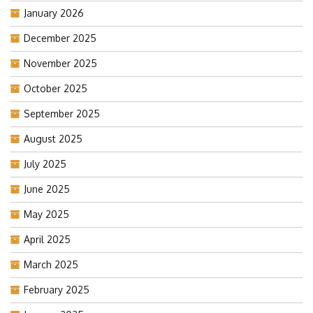
January 2026
December 2025
November 2025
October 2025
September 2025
August 2025
July 2025
June 2025
May 2025
April 2025
March 2025
February 2025