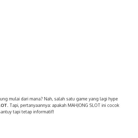
gung mulai dari mana? Nah, salah satu game yang lagi hype
LOT
. Tapi, pertanyaannya: apakah MAHJONG SLOT ini cocok
ntuy tapi tetap informatif!