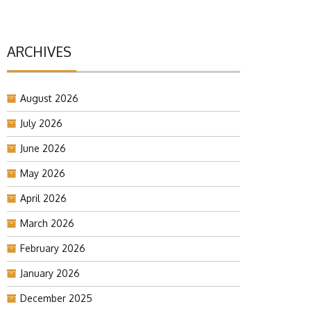
ARCHIVES
August 2026
July 2026
June 2026
May 2026
April 2026
March 2026
February 2026
January 2026
December 2025