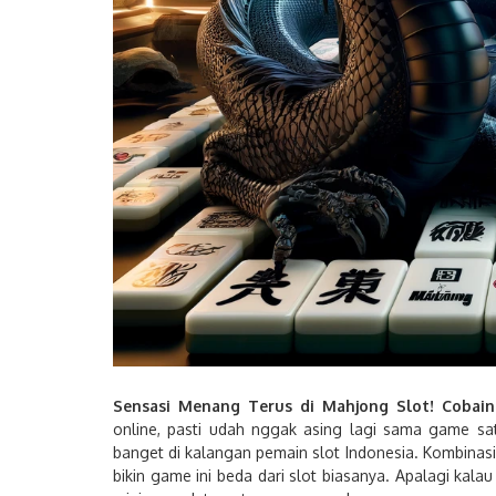
Sensasi Menang Terus di Mahjong Slot! Cobai
online, pasti udah nggak asing lagi sama game sat
banget di kalangan pemain slot Indonesia. Kombina
bikin game ini beda dari slot biasanya. Apalagi kala