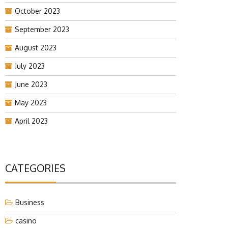
October 2023
September 2023
August 2023
July 2023
June 2023
May 2023
April 2023
CATEGORIES
Business
casino