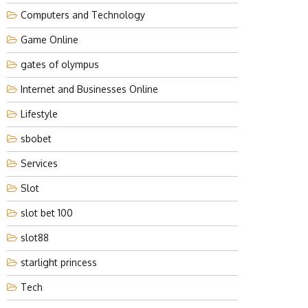
Computers and Technology
Game Online
gates of olympus
Internet and Businesses Online
Lifestyle
sbobet
Services
Slot
slot bet 100
slot88
starlight princess
Tech