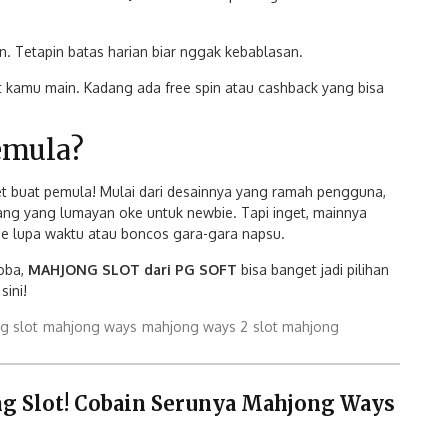
n. Tetapin batas harian biar nggak kebablasan.
t kamu main. Kadang ada free spin atau cashback yang bisa
emula?
 buat pemula! Mulai dari desainnya yang ramah pengguna,
nang yang lumayan oke untuk newbie. Tapi inget, mainnya
pe lupa waktu atau boncos gara-gara napsu.
coba,
MAHJONG SLOT dari PG SOFT
bisa banget jadi pilihan
sini!
g slot
mahjong ways
mahjong ways 2
slot mahjong
g Slot! Cobain Serunya Mahjong Ways