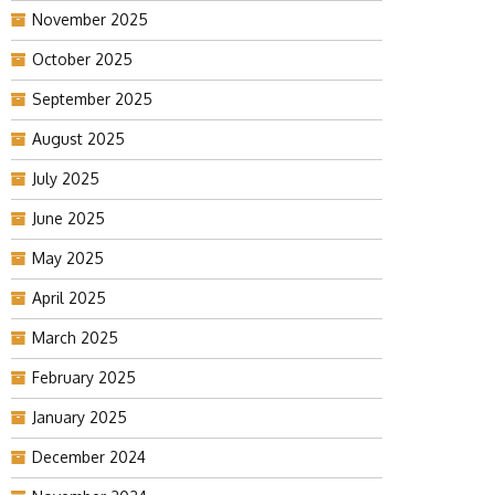
November 2025
October 2025
September 2025
August 2025
July 2025
June 2025
May 2025
April 2025
March 2025
February 2025
January 2025
December 2024