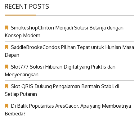
RECENT POSTS
SmokeshopClinton Menjadi Solusi Belanja dengan
Konsep Modern
SaddleBrookeCondos Pilihan Tepat untuk Hunian Masa
Depan
Slot777 Solusi Hiburan Digital yang Praktis dan
Menyenangkan
Slot QRIS Dukung Pengalaman Bermain Stabil di
Setiap Putaran
Di Balik Popularitas AresGacor, Apa yang Membuatnya
Berbeda?