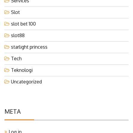
Services
Slot
slot bet 100
slot88
starlight princess
Tech
Teknologi
Uncategorized
META
Log in