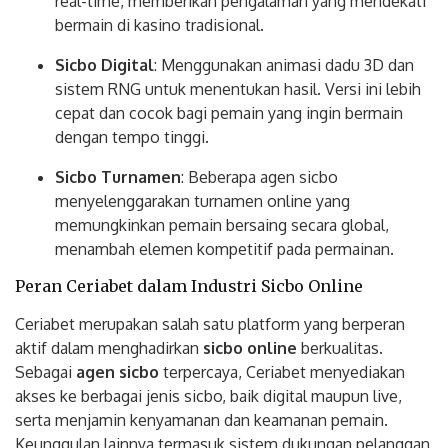
real-time, memberikan pengalaman yang mendekati
bermain di kasino tradisional.
Sicbo Digital
: Menggunakan animasi dadu 3D dan
sistem RNG untuk menentukan hasil. Versi ini lebih
cepat dan cocok bagi pemain yang ingin bermain
dengan tempo tinggi.
Sicbo Turnamen
: Beberapa agen sicbo
menyelenggarakan turnamen online yang
memungkinkan pemain bersaing secara global,
menambah elemen kompetitif pada permainan.
Peran Ceriabet dalam Industri Sicbo Online
Ceriabet merupakan salah satu platform yang berperan
aktif dalam menghadirkan
sicbo online
berkualitas.
Sebagai
agen sicbo
terpercaya, Ceriabet menyediakan
akses ke berbagai jenis sicbo, baik digital maupun live,
serta menjamin kenyamanan dan keamanan pemain.
Keunggulan lainnya termasuk sistem dukungan pelanggan