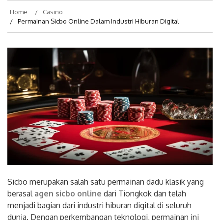
Home
Casino
Permainan Sicbo Online Dalam Industri Hiburan Digital
Sicbo merupakan salah satu permainan dadu klasik yang
berasal
agen sicbo online
dari Tiongkok dan telah
menjadi bagian dari industri hiburan digital di seluruh
dunia. Dengan perkembangan teknologi, permainan ini