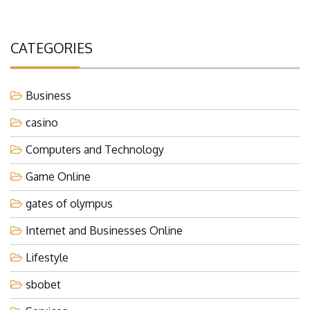
CATEGORIES
Business
casino
Computers and Technology
Game Online
gates of olympus
Internet and Businesses Online
Lifestyle
sbobet