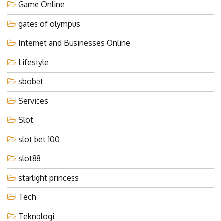
Game Online
gates of olympus
Internet and Businesses Online
Lifestyle
sbobet
Services
Slot
slot bet 100
slot88
starlight princess
Tech
Teknologi