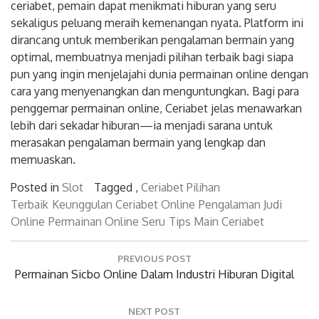
ceriabet, pemain dapat menikmati hiburan yang seru
sekaligus peluang meraih kemenangan nyata. Platform ini
dirancang untuk memberikan pengalaman bermain yang
optimal, membuatnya menjadi pilihan terbaik bagi siapa
pun yang ingin menjelajahi dunia permainan online dengan
cara yang menyenangkan dan menguntungkan. Bagi para
penggemar permainan online, Ceriabet jelas menawarkan
lebih dari sekadar hiburan—ia menjadi sarana untuk
merasakan pengalaman bermain yang lengkap dan
memuaskan.
Posted in
Slot
Tagged ,
Ceriabet Pilihan
Terbaik
Keunggulan Ceriabet Online
Pengalaman Judi
Online
Permainan Online Seru
Tips Main Ceriabet
Post
PREVIOUS POST
navigation
Previous
Permainan Sicbo Online Dalam Industri Hiburan Digital
Post:
NEXT POST