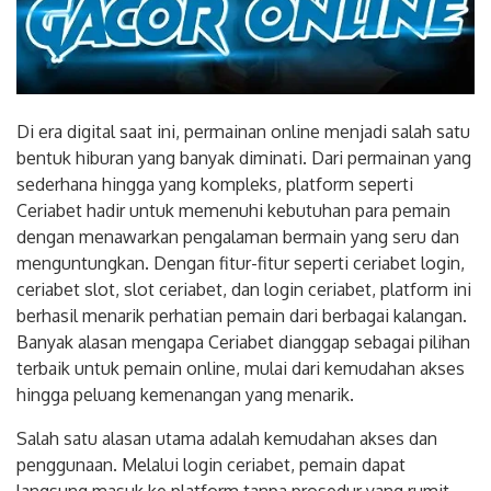
Di era digital saat ini, permainan online menjadi salah satu
bentuk hiburan yang banyak diminati. Dari permainan yang
sederhana hingga yang kompleks, platform seperti
Ceriabet hadir untuk memenuhi kebutuhan para pemain
dengan menawarkan pengalaman bermain yang seru dan
menguntungkan. Dengan fitur-fitur seperti ceriabet login,
ceriabet slot, slot ceriabet, dan login ceriabet, platform ini
berhasil menarik perhatian pemain dari berbagai kalangan.
Banyak alasan mengapa Ceriabet dianggap sebagai pilihan
terbaik untuk pemain online, mulai dari kemudahan akses
hingga peluang kemenangan yang menarik.
Salah satu alasan utama adalah kemudahan akses dan
penggunaan. Melalui login ceriabet, pemain dapat
langsung masuk ke platform tanpa prosedur yang rumit.