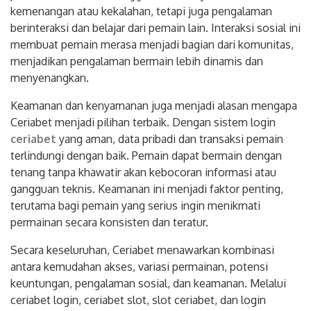
kemenangan atau kekalahan, tetapi juga pengalaman
berinteraksi dan belajar dari pemain lain. Interaksi sosial ini
membuat pemain merasa menjadi bagian dari komunitas,
menjadikan pengalaman bermain lebih dinamis dan
menyenangkan.
Keamanan dan kenyamanan juga menjadi alasan mengapa
Ceriabet menjadi pilihan terbaik. Dengan sistem login
ceriabet
yang aman, data pribadi dan transaksi pemain
terlindungi dengan baik. Pemain dapat bermain dengan
tenang tanpa khawatir akan kebocoran informasi atau
gangguan teknis. Keamanan ini menjadi faktor penting,
terutama bagi pemain yang serius ingin menikmati
permainan secara konsisten dan teratur.
Secara keseluruhan, Ceriabet menawarkan kombinasi
antara kemudahan akses, variasi permainan, potensi
keuntungan, pengalaman sosial, dan keamanan. Melalui
ceriabet login, ceriabet slot, slot ceriabet, dan login