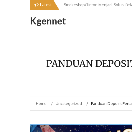
Skip
Latest
SmokeshopClinton Menjadi Solusi Be
SaddleBrookeCondos Pilihan Tepat u
to
content
Kgennet
PANDUAN DEPOSI
Home
Uncategorized
Panduan Deposit Perta