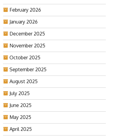
February 2026
January 2026
December 2025
November 2025
October 2025
September 2025
August 2025
July 2025
June 2025
May 2025
April 2025