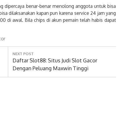
ng dipercaya benar-benar menolong anggota untuk bisa
bisa dilaksanakan kapan pun karena service 24 jam yang
0 di awal. Bila chips di akun pemain telah habis dapat
cor
NEXT POST
Next
Daftar Slot88: Situs Judi Slot Gacor
Post:
Dengan Peluang Maxwin Tinggi