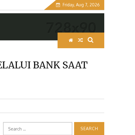
Friday, Aug 7, 2026
LALUI BANK SAAT
Search
for: