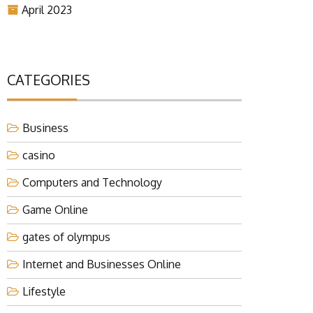
April 2023
CATEGORIES
Business
casino
Computers and Technology
Game Online
gates of olympus
Internet and Businesses Online
Lifestyle