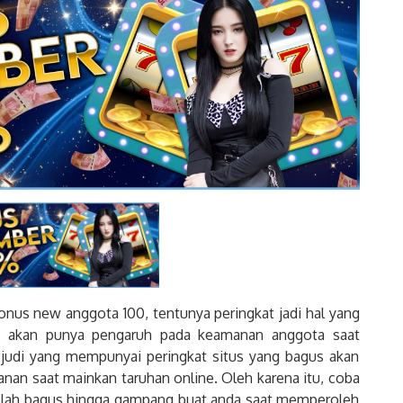
nus new anggota 100, tentunya peringkat jadi hal yang
us akan punya pengaruh pada keamanan anggota saat
judi yang mempunyai peringkat situs yang bagus akan
an saat mainkan taruhan online. Oleh karena itu, coba
 telah bagus hingga gampang buat anda saat memperoleh