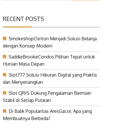
RECENT POSTS
SmokeshopClinton Menjadi Solusi Belanja
dengan Konsep Modern
SaddleBrookeCondos Pilihan Tepat untuk
Hunian Masa Depan
Slot777 Solusi Hiburan Digital yang Praktis
dan Menyenangkan
Slot QRIS Dukung Pengalaman Bermain
Stabil di Setiap Putaran
Di Balik Popularitas AresGacor, Apa yang
Membuatnya Berbeda?