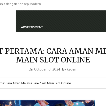
lanja dengan Konsep Modern
ntuk Hunian Masa Depan
T PERTAMA: CARA AMAN ME
MAIN SLOT ONLINE
On
October 10, 2024
By
ksgen
ma: Cara Aman Melalui Bank Saat Main Slot Online