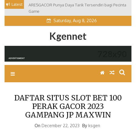
Skip
Latest
ARESGACOR Punya Daya Tarik Tersendiri bagi Pecinta
SmokeshopClinton Menjadi Solusi Belanja dengan
to
Game
Konsep Modern
content
Saturday, Aug 8, 2026
Kgennet
DAFTAR SITUS SLOT BET 100
PERAK GACOR 2023
GAMPANG JP MAXWIN
On
December 22, 2023
By
ksgen