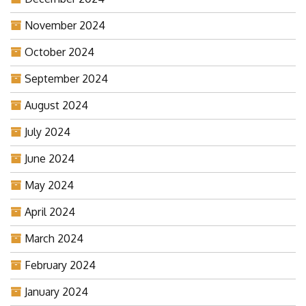
November 2024
October 2024
September 2024
August 2024
July 2024
June 2024
May 2024
April 2024
March 2024
February 2024
January 2024