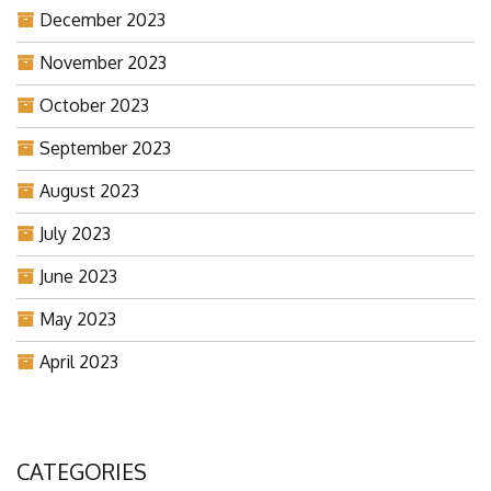
December 2023
November 2023
October 2023
September 2023
August 2023
July 2023
June 2023
May 2023
April 2023
CATEGORIES