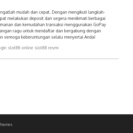
ngatlah mudah dan cepat. Dengan mengikuti langkah-
epat melakukan deposit dan segera menikmati berbagai
Keamanan dan kemudahan transaksi menggunakan GoPay
. Jangan ragu untuk mendaftar dan bergabung dengan
an semoga keberuntungan selalu menyertai Anda!
ogin
slot88 online
slot88 resmi
Themes