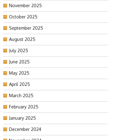
November 2025
October 2025
September 2025
August 2025
July 2025
June 2025
May 2025
April 2025
March 2025
February 2025
January 2025
December 2024