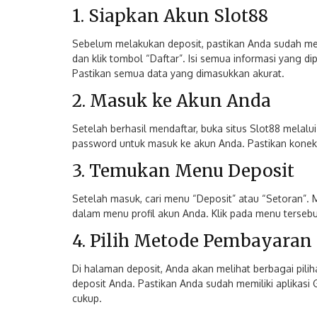
1. Siapkan Akun Slot88
Sebelum melakukan deposit, pastikan Anda sudah memil
dan klik tombol “Daftar”. Isi semua informasi yang d
Pastikan semua data yang dimasukkan akurat.
2. Masuk ke Akun Anda
Setelah berhasil mendaftar, buka situs Slot88 mela
password untuk masuk ke akun Anda. Pastikan koneksi
3. Temukan Menu Deposit
Setelah masuk, cari menu “Deposit” atau “Setoran”. M
dalam menu profil akun Anda. Klik pada menu tersebu
4. Pilih Metode Pembayaran
Di halaman deposit, Anda akan melihat berbagai pil
deposit Anda. Pastikan Anda sudah memiliki aplikas
cukup.