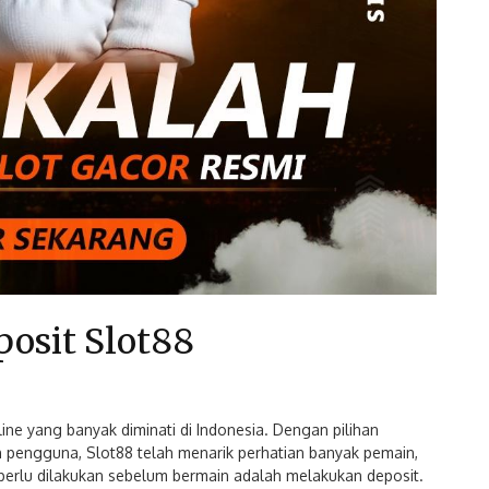
osit Slot88
ine yang banyak diminati di Indonesia. Dengan pilihan
pengguna, Slot88 telah menarik perhatian banyak pemain,
perlu dilakukan sebelum bermain adalah melakukan deposit.