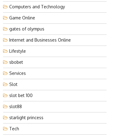
Computers and Technology
Game Online
gates of olympus
Internet and Businesses Online
Lifestyle
sbobet
Services
Slot
slot bet 100
slot88
starlight princess
Tech