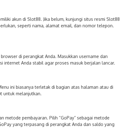
iki akun di Slot88. Jika belum, kunjungi situs resmi Slot88
iperlukan, seperti nama, alamat email, dan nomor telepon.
lui browser di perangkat Anda. Masukkan username dan
 internet Anda stabil agar proses masuk berjalan lancar.
enu ini biasanya terletak di bagian atas halaman atau di
t untuk melanjutkan.
ihan metode pembayaran. Pilih “GoPay” sebagai metode
i GoPay yang terpasang di perangkat Anda dan saldo yang