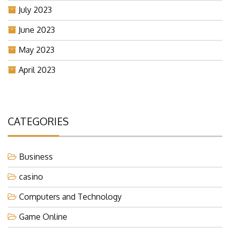
July 2023
June 2023
May 2023
April 2023
CATEGORIES
Business
casino
Computers and Technology
Game Online