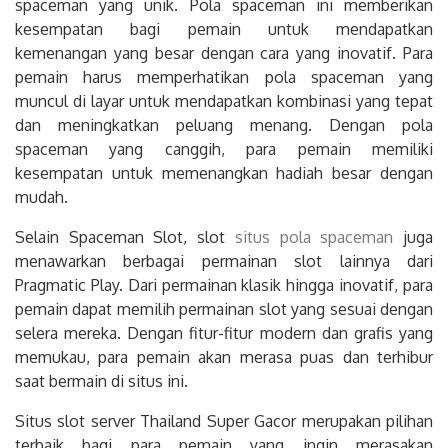
spaceman yang unik. Pola spaceman ini memberikan
kesempatan bagi pemain untuk mendapatkan
kemenangan yang besar dengan cara yang inovatif. Para
pemain harus memperhatikan pola spaceman yang
muncul di layar untuk mendapatkan kombinasi yang tepat
dan meningkatkan peluang menang. Dengan pola
spaceman yang canggih, para pemain memiliki
kesempatan untuk memenangkan hadiah besar dengan
mudah.
Selain Spaceman Slot, slot
situs pola spaceman
juga
menawarkan berbagai permainan slot lainnya dari
Pragmatic Play. Dari permainan klasik hingga inovatif, para
pemain dapat memilih permainan slot yang sesuai dengan
selera mereka. Dengan fitur-fitur modern dan grafis yang
memukau, para pemain akan merasa puas dan terhibur
saat bermain di situs ini.
Situs slot server Thailand Super Gacor merupakan pilihan
terbaik bagi para pemain yang ingin merasakan