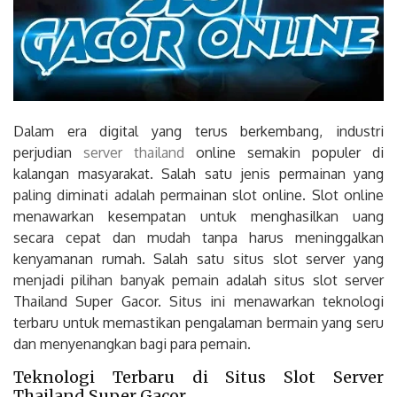
Dalam era digital yang terus berkembang, industri
perjudian
server thailand
online semakin populer di
kalangan masyarakat. Salah satu jenis permainan yang
paling diminati adalah permainan slot online. Slot online
menawarkan kesempatan untuk menghasilkan uang
secara cepat dan mudah tanpa harus meninggalkan
kenyamanan rumah. Salah satu situs slot server yang
menjadi pilihan banyak pemain adalah situs slot server
Thailand Super Gacor. Situs ini menawarkan teknologi
terbaru untuk memastikan pengalaman bermain yang seru
dan menyenangkan bagi para pemain.
Teknologi Terbaru di Situs Slot Server
Thailand Super Gacor