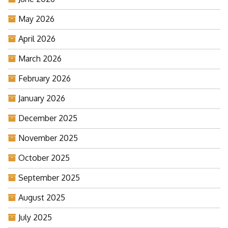
May 2026
April 2026
March 2026
February 2026
January 2026
December 2025
November 2025
October 2025
September 2025
August 2025
July 2025