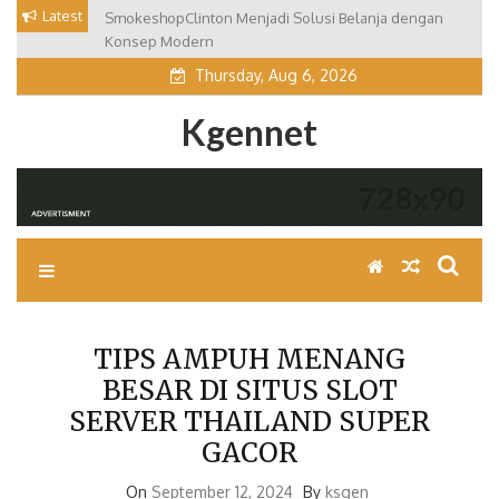
Skip
Latest
SmokeshopClinton Menjadi Solusi Belanja dengan
SaddleBrookeCondos Pilihan Tepat untuk Hunian
to
Konsep Modern
Masa Depan
content
Thursday, Aug 6, 2026
Kgennet
TIPS AMPUH MENANG
BESAR DI SITUS SLOT
SERVER THAILAND SUPER
GACOR
On
September 12, 2024
By
ksgen