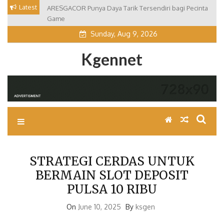
Skip
Latest
ARESGACOR Punya Daya Tarik Tersendiri bagi Pecinta
SmokeshopClinton Menjadi Solusi Belanja dengan
to
Game
Konsep Modern
content
Sunday, Aug 9, 2026
Kgennet
STRATEGI CERDAS UNTUK
BERMAIN SLOT DEPOSIT
PULSA 10 RIBU
On
June 10, 2025
By
ksgen