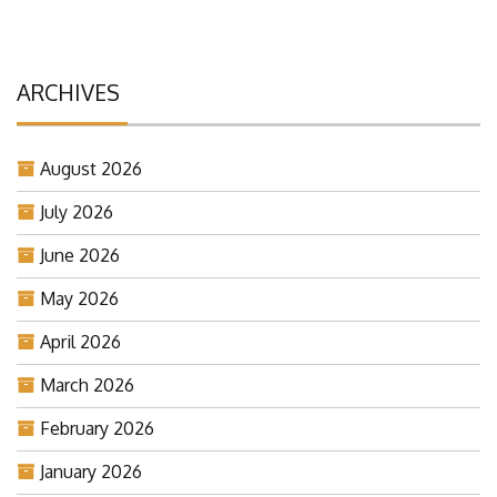
ARCHIVES
August 2026
July 2026
June 2026
May 2026
April 2026
March 2026
February 2026
January 2026