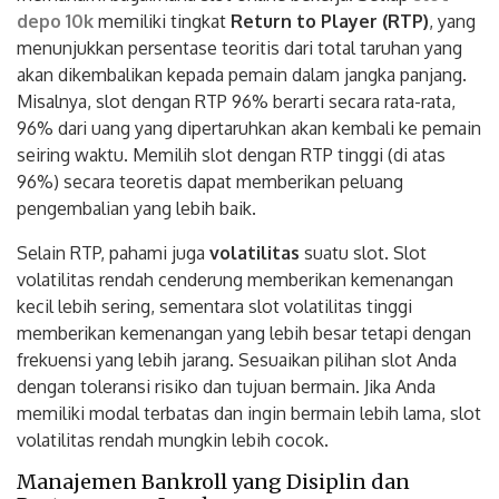
depo 10k
memiliki tingkat
Return to Player (RTP)
, yang
menunjukkan persentase teoritis dari total taruhan yang
akan dikembalikan kepada pemain dalam jangka panjang.
Misalnya, slot dengan RTP 96% berarti secara rata-rata,
96% dari uang yang dipertaruhkan akan kembali ke pemain
seiring waktu. Memilih slot dengan RTP tinggi (di atas
96%) secara teoretis dapat memberikan peluang
pengembalian yang lebih baik.
Selain RTP, pahami juga
volatilitas
suatu slot. Slot
volatilitas rendah cenderung memberikan kemenangan
kecil lebih sering, sementara slot volatilitas tinggi
memberikan kemenangan yang lebih besar tetapi dengan
frekuensi yang lebih jarang. Sesuaikan pilihan slot Anda
dengan toleransi risiko dan tujuan bermain. Jika Anda
memiliki modal terbatas dan ingin bermain lebih lama, slot
volatilitas rendah mungkin lebih cocok.
Manajemen Bankroll yang Disiplin dan