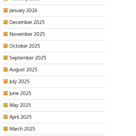
January 2026
December 2025
November 2025
October 2025
September 2025
August 2025
July 2025
June 2025
May 2025
April 2025
March 2025