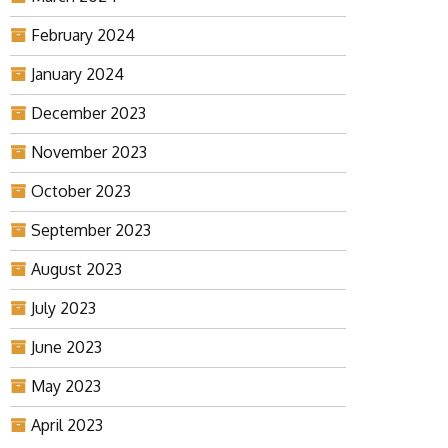
February 2024
January 2024
December 2023
November 2023
October 2023
September 2023
August 2023
July 2023
June 2023
May 2023
April 2023