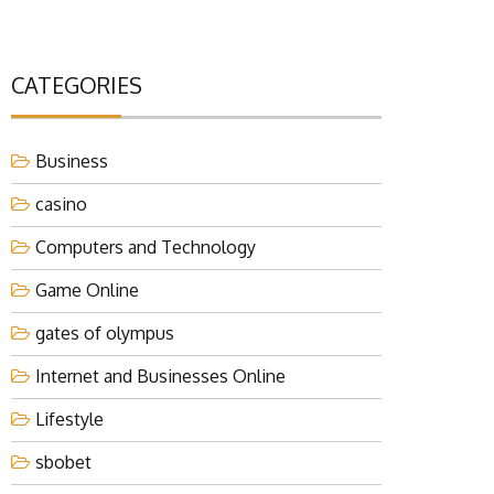
CATEGORIES
Business
casino
Computers and Technology
Game Online
gates of olympus
Internet and Businesses Online
Lifestyle
sbobet