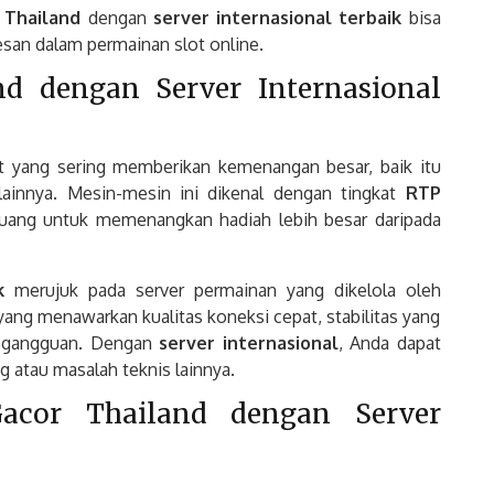
 Thailand
dengan
server internasional terbaik
bisa
esan dalam permainan slot online.
nd dengan Server Internasional
 yang sering memberikan kemenangan besar, baik itu
ainnya. Mesin-mesin ini dikenal dengan tingkat
RTP
peluang untuk memenangkan hadiah lebih besar daripada
k
merujuk pada server permainan yang dikelola oleh
yang menawarkan kualitas koneksi cepat, stabilitas yang
a gangguan. Dengan
server internasional
, Anda dapat
g atau masalah teknis lainnya.
acor Thailand dengan Server