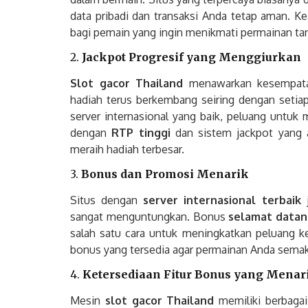
data pribadi dan transaksi Anda tetap aman. 
bagi pemain yang ingin menikmati permainan tan
2.
Jackpot Progresif yang Menggiurkan
Slot gacor Thailand
menawarkan kesempat
hadiah terus berkembang seiring dengan setia
server internasional yang baik, peluang untuk
dengan
RTP tinggi
dan sistem jackpot yang 
meraih hadiah terbesar.
3.
Bonus dan Promosi Menarik
Situs dengan
server internasional terbaik
j
sangat menguntungkan. Bonus
selamat data
salah satu cara untuk meningkatkan peluang 
bonus yang tersedia agar permainan Anda sema
4.
Ketersediaan Fitur Bonus yang Menar
Mesin
slot gacor Thailand
memiliki berbagai