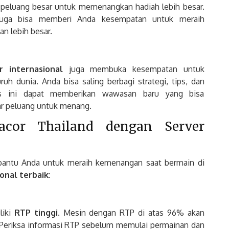
eluang besar untuk memenangkan hadiah lebih besar.
uga bisa memberi Anda kesempatan untuk meraih
n lebih besar.
r internasional
juga membuka kesempatan untuk
h dunia. Anda bisa saling berbagi strategi, tips, dan
as ini dapat memberikan wawasan baru yang bisa
r peluang untuk menang.
acor Thailand dengan Server
bantu Anda untuk meraih kemenangan saat bermain di
onal terbaik
:
liki
RTP tinggi
. Mesin dengan RTP di atas 96% akan
Periksa informasi RTP sebelum memulai permainan dan