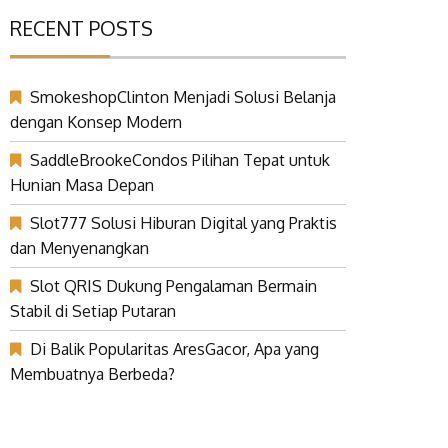
RECENT POSTS
SmokeshopClinton Menjadi Solusi Belanja
dengan Konsep Modern
SaddleBrookeCondos Pilihan Tepat untuk
Hunian Masa Depan
Slot777 Solusi Hiburan Digital yang Praktis
dan Menyenangkan
Slot QRIS Dukung Pengalaman Bermain
Stabil di Setiap Putaran
Di Balik Popularitas AresGacor, Apa yang
Membuatnya Berbeda?