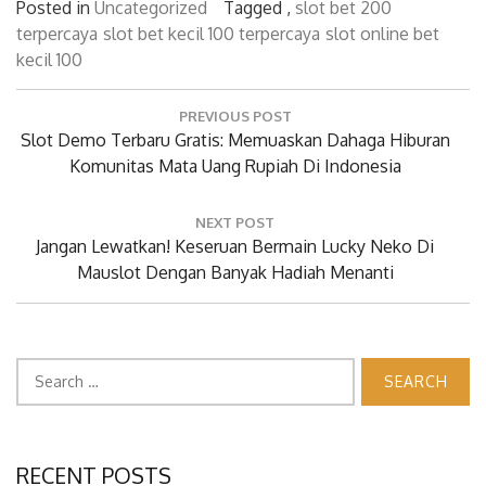
Posted in
Uncategorized
Tagged ,
slot bet 200
terpercaya
slot bet kecil 100 terpercaya
slot online bet
kecil 100
Post
PREVIOUS POST
navigation
Previous
Slot Demo Terbaru Gratis: Memuaskan Dahaga Hiburan
Post:
Komunitas Mata Uang Rupiah Di Indonesia
NEXT POST
Next
Jangan Lewatkan! Keseruan Bermain Lucky Neko Di
Post:
Mauslot Dengan Banyak Hadiah Menanti
Search
for:
RECENT POSTS