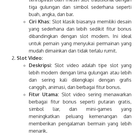
tiga gulungan dan simbol sederhana seperti
buah, angka, dan bar.
Ciri Khas:
Slot klasik biasanya memiliki desain
yang sederhana dan lebih sedikit fitur bonus
dibandingkan dengan slot modern. Ini ideal
untuk pemain yang menyukai permainan yang
mudah dimainkan dan tidak terlalu rumit.
Slot Video:
Deskripsi:
Slot video adalah tipe slot yang
lebih modern dengan lima gulungan atau lebih
dan sering kali dilengkapi dengan grafis
canggih, animasi, dan berbagai fitur bonus.
Fitur Utama:
Slot video sering menawarkan
berbagai fitur bonus seperti putaran gratis,
simbol liar, dan mini-games yang
meningkatkan peluang kemenangan dan
memberikan pengalaman bermain yang lebih
menarik.