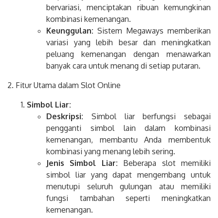
bervariasi, menciptakan ribuan kemungkinan
kombinasi kemenangan.
Keunggulan:
Sistem Megaways memberikan
variasi yang lebih besar dan meningkatkan
peluang kemenangan dengan menawarkan
banyak cara untuk menang di setiap putaran.
2. Fitur Utama dalam Slot Online
Simbol Liar:
Deskripsi:
Simbol liar berfungsi sebagai
pengganti simbol lain dalam kombinasi
kemenangan, membantu Anda membentuk
kombinasi yang menang lebih sering.
Jenis Simbol Liar:
Beberapa slot memiliki
simbol liar yang dapat mengembang untuk
menutupi seluruh gulungan atau memiliki
fungsi tambahan seperti meningkatkan
kemenangan.