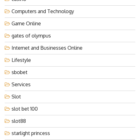
Computers and Technology
Game Online
gates of olympus
Internet and Businesses Online
Lifestyle
sbobet
Services
Slot
slot bet 100
slot88
starlight princess