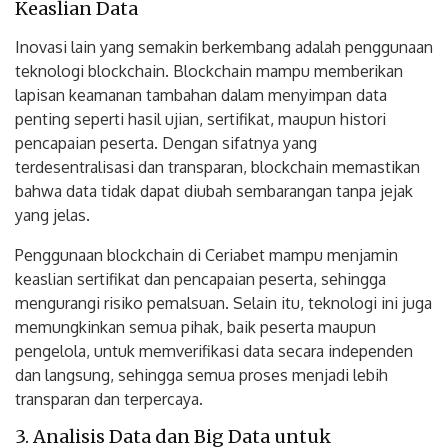
Keaslian Data
Inovasi lain yang semakin berkembang adalah penggunaan
teknologi blockchain. Blockchain mampu memberikan
lapisan keamanan tambahan dalam menyimpan data
penting seperti hasil ujian, sertifikat, maupun histori
pencapaian peserta. Dengan sifatnya yang
terdesentralisasi dan transparan, blockchain memastikan
bahwa data tidak dapat diubah sembarangan tanpa jejak
yang jelas.
Penggunaan blockchain di Ceriabet mampu menjamin
keaslian sertifikat dan pencapaian peserta, sehingga
mengurangi risiko pemalsuan. Selain itu, teknologi ini juga
memungkinkan semua pihak, baik peserta maupun
pengelola, untuk memverifikasi data secara independen
dan langsung, sehingga semua proses menjadi lebih
transparan dan terpercaya.
3. Analisis Data dan Big Data untuk