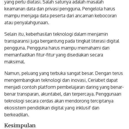
yang perlu diatasi. Salah satunya adalah masalah
keamanan data dan privasi pengguna. Pengelola harus
mampu menjaga data peserta dari ancaman kebocoran
atau penyalahgunaan.
Selain itu, keberhasilan teknologi dalam menjamin
transparansi juga bergantung pada tingkat literasi digital
pengguna. Pengguna harus mampu memahami dan
memanfaatkan fitur-fitur yang disediakan secara
maksimal.
Namun, peluang yang terbuka sangat besar. Dengan terus
mengembangkan teknologi dan inovasi, Ceriabet dapat
menjadi contoh platform pembelajaran daring yang benar-
benar transparan, akuntabel, dan terpercaya. Penggunaan
teknologi secara cerdas akan mendorong terciptanya
ekosistem pendidikan digital yang inklusif dan
berkeadilan.
Kesimpulan