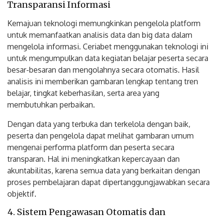
Transparansi Informasi
Kemajuan teknologi memungkinkan pengelola platform
untuk memanfaatkan analisis data dan big data dalam
mengelola informasi. Ceriabet menggunakan teknologi ini
untuk mengumpulkan data kegiatan belajar peserta secara
besar-besaran dan mengolahnya secara otomatis. Hasil
analisis ini memberikan gambaran lengkap tentang tren
belajar, tingkat keberhasilan, serta area yang
membutuhkan perbaikan.
Dengan data yang terbuka dan terkelola dengan baik,
peserta dan pengelola dapat melihat gambaran umum
mengenai performa platform dan peserta secara
transparan. Hal ini meningkatkan kepercayaan dan
akuntabilitas, karena semua data yang berkaitan dengan
proses pembelajaran dapat dipertanggungjawabkan secara
objektif.
4. Sistem Pengawasan Otomatis dan