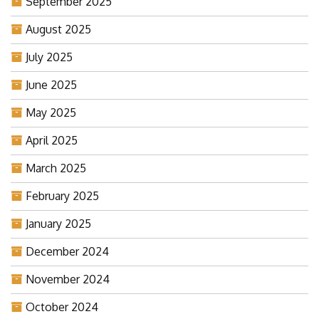
September 2025
August 2025
July 2025
June 2025
May 2025
April 2025
March 2025
February 2025
January 2025
December 2024
November 2024
October 2024