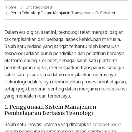
Home
Uncategorized
Peran Teknologi Dalam Menjamin Transparansi Di Ceriabet
Dalam era digital saat ini, teknologi telah menjadi bagian
tak terpisahkan dari berbagai aspek kehidupan manusia.
Salah satu bidang yang sangat terbantu oleh kemajuan
teknologi adalah dunia pendidikan dan pelatihan berbasis
platform daring. Ceriabet, sebagai salah satu platform
pembelajaran digital, menempatkan transparansi sebagai
salah satu pilar utama dalam menjalankan operasinya.
Teknologi tidak hanya memudahkan proses pembelajaran,
tetapi juga berperan penting dalam menjamin transparansi
yang mendalam dan terpercaya.
1. Penggunaan Sistem Manajemen
Pembelajaran Berbasis Teknologi
Salah satu inovasi utama yang diterapkan
ceriabet login
adalah penggunaan sistem manajemen pembelajaran