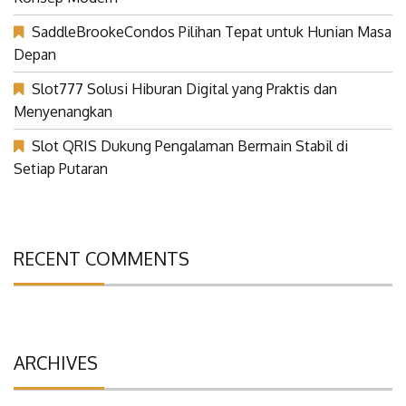
SaddleBrookeCondos Pilihan Tepat untuk Hunian Masa
Depan
Slot777 Solusi Hiburan Digital yang Praktis dan
Menyenangkan
Slot QRIS Dukung Pengalaman Bermain Stabil di
Setiap Putaran
RECENT COMMENTS
ARCHIVES