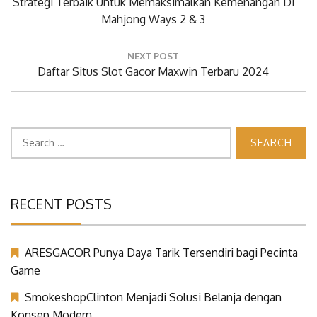
Previous
Strategi Terbaik Untuk Memaksimalkan Kemenangan Di
Post:
Mahjong Ways 2 & 3
NEXT POST
Next
Daftar Situs Slot Gacor Maxwin Terbaru 2024
Post:
Search
for:
RECENT POSTS
ARESGACOR Punya Daya Tarik Tersendiri bagi Pecinta
Game
SmokeshopClinton Menjadi Solusi Belanja dengan
Konsep Modern