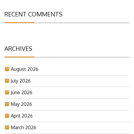
RECENT COMMENTS
ARCHIVES
August 2026
July 2026
June 2026
May 2026
April 2026
March 2026