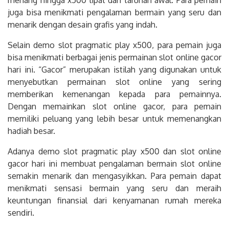
juga bisa menikmati pengalaman bermain yang seru dan
menarik dengan desain grafis yang indah.
Selain demo slot pragmatic play x500, para pemain juga
bisa menikmati berbagai jenis permainan slot online gacor
hari ini. “Gacor” merupakan istilah yang digunakan untuk
menyebutkan permainan slot online yang sering
memberikan kemenangan kepada para pemainnya.
Dengan memainkan slot online gacor, para pemain
memiliki peluang yang lebih besar untuk memenangkan
hadiah besar.
Adanya demo slot pragmatic play x500 dan slot online
gacor hari ini membuat pengalaman bermain slot online
semakin menarik dan mengasyikkan. Para pemain dapat
menikmati sensasi bermain yang seru dan meraih
keuntungan finansial dari kenyamanan rumah mereka
sendiri.