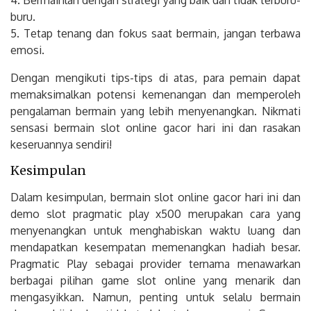
buru.
5. Tetap tenang dan fokus saat bermain, jangan terbawa
emosi.
Dengan mengikuti tips-tips di atas, para pemain dapat
memaksimalkan potensi kemenangan dan memperoleh
pengalaman bermain yang lebih menyenangkan. Nikmati
sensasi bermain slot online gacor hari ini dan rasakan
keseruannya sendiri!
Kesimpulan
Dalam kesimpulan, bermain slot online gacor hari ini dan
demo slot pragmatic play x500 merupakan cara yang
menyenangkan untuk menghabiskan waktu luang dan
mendapatkan kesempatan memenangkan hadiah besar.
Pragmatic Play sebagai provider ternama menawarkan
berbagai pilihan game slot online yang menarik dan
mengasyikkan. Namun, penting untuk selalu bermain