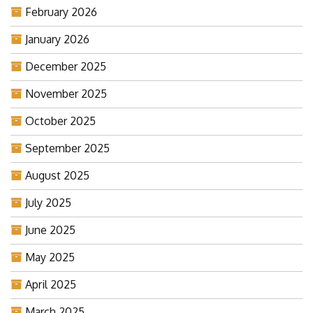
February 2026
January 2026
December 2025
November 2025
October 2025
September 2025
August 2025
July 2025
June 2025
May 2025
April 2025
March 2025