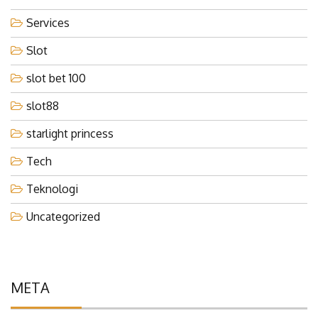
Services
Slot
slot bet 100
slot88
starlight princess
Tech
Teknologi
Uncategorized
META