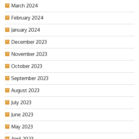
March 2024
February 2024
January 2024
December 2023
November 2023
October 2023
September 2023
August 2023
July 2023
June 2023
May 2023
April 2023