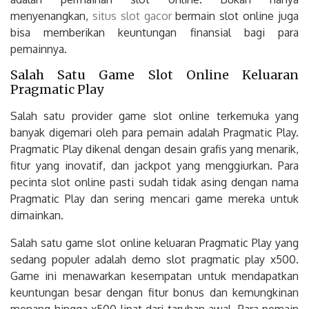
menyenangkan,
situs slot gacor
bermain slot online juga
bisa memberikan keuntungan finansial bagi para
pemainnya.
Salah Satu Game Slot Online Keluaran
Pragmatic Play
Salah satu provider game slot online terkemuka yang
banyak digemari oleh para pemain adalah Pragmatic Play.
Pragmatic Play dikenal dengan desain grafis yang menarik,
fitur yang inovatif, dan jackpot yang menggiurkan. Para
pecinta slot online pasti sudah tidak asing dengan nama
Pragmatic Play dan sering mencari game mereka untuk
dimainkan.
Salah satu game slot online keluaran Pragmatic Play yang
sedang populer adalah demo slot pragmatic play x500.
Game ini menawarkan kesempatan untuk mendapatkan
keuntungan besar dengan fitur bonus dan kemungkinan
menang hingga x500 lipat dari taruhan awal. Para pemain