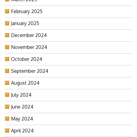
February 2025
January 2025
December 2024
November 2024
October 2024
September 2024
August 2024
July 2024
June 2024
May 2024
April 2024