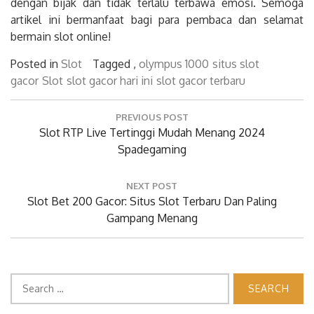
dengan bijak dan tidak terlalu terbawa emosi. Semoga
artikel ini bermanfaat bagi para pembaca dan selamat
bermain slot online!
Posted in
Slot
Tagged ,
olympus 1000
situs slot
gacor
Slot
slot gacor hari ini
slot gacor terbaru
Post
PREVIOUS POST
navigation
Previous
Slot RTP Live Tertinggi Mudah Menang 2024
Post:
Spadegaming
NEXT POST
Next
Slot Bet 200 Gacor: Situs Slot Terbaru Dan Paling
Post:
Gampang Menang
Search
for: