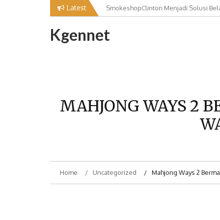
Skip
Latest
SmokeshopClinton Menjadi Solusi Be
SaddleBrookeCondos Pilihan Tepat u
to
content
Kgennet
MAHJONG WAYS 2 B
WA
Home
Uncategorized
Mahjong Ways 2 Bermai