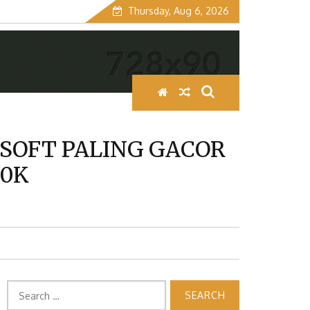
Thursday, Aug 6, 2026
SOFT PALING GACOR
10K
Search
for: