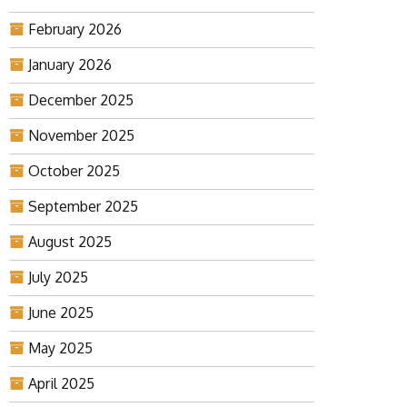
February 2026
January 2026
December 2025
November 2025
October 2025
September 2025
August 2025
July 2025
June 2025
May 2025
April 2025