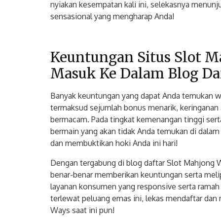
nyiakan kesempatan kali ini, selekasnya menunj
sensasional yang mengharap Anda!
Keuntungan Situs Slot 
Masuk Ke Dalam Blog Da
Banyak keuntungan yang dapat Anda temukan w
termaksud sejumlah bonus menarik, keringanan 
bermacam. Pada tingkat kemenangan tinggi serta
bermain yang akan tidak Anda temukan di dalam 
dan membuktikan hoki Anda ini hari!
Dengan tergabung di blog daftar Slot Mahjong 
benar-benar memberikan keuntungan serta melipur
layanan konsumen yang responsive serta ramah 
terlewat peluang emas ini, lekas mendaftar da
Ways saat ini pun!