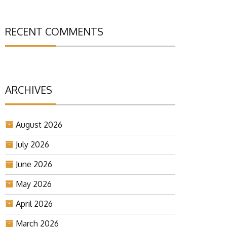
RECENT COMMENTS
ARCHIVES
August 2026
July 2026
June 2026
May 2026
April 2026
March 2026