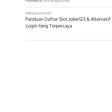
Posted in
Uncategorized
Post
PREVIOUS POST
navigation
Previous
Panduan Daftar Slot Joker123 & Alternatif
Post:
Login Yang Terpercaya