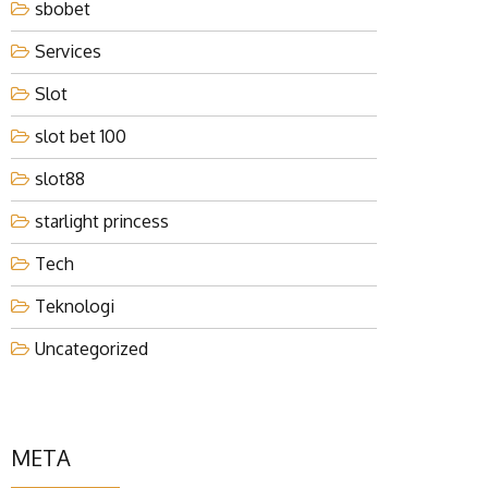
sbobet
Services
Slot
slot bet 100
slot88
starlight princess
Tech
Teknologi
Uncategorized
META