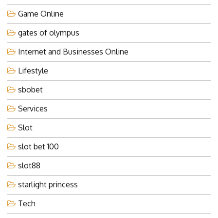
Game Online
gates of olympus
Internet and Businesses Online
Lifestyle
sbobet
Services
Slot
slot bet 100
slot88
starlight princess
Tech