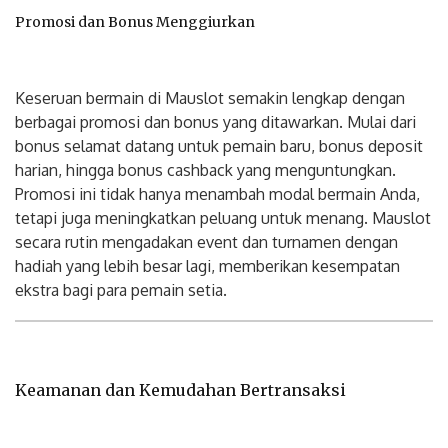
Promosi dan Bonus Menggiurkan
Keseruan bermain di Mauslot semakin lengkap dengan
berbagai promosi dan bonus yang ditawarkan. Mulai dari
bonus selamat datang untuk pemain baru, bonus deposit
harian, hingga bonus cashback yang menguntungkan.
Promosi ini tidak hanya menambah modal bermain Anda,
tetapi juga meningkatkan peluang untuk menang. Mauslot
secara rutin mengadakan event dan turnamen dengan
hadiah yang lebih besar lagi, memberikan kesempatan
ekstra bagi para pemain setia.
Keamanan dan Kemudahan Bertransaksi