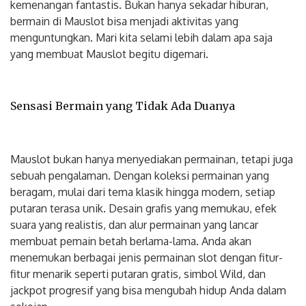
kemenangan fantastis. Bukan hanya sekadar hiburan,
bermain di Mauslot bisa menjadi aktivitas yang
menguntungkan. Mari kita selami lebih dalam apa saja
yang membuat Mauslot begitu digemari.
Sensasi Bermain yang Tidak Ada Duanya
Mauslot bukan hanya menyediakan permainan, tetapi juga
sebuah pengalaman. Dengan koleksi permainan yang
beragam, mulai dari tema klasik hingga modern, setiap
putaran terasa unik. Desain grafis yang memukau, efek
suara yang realistis, dan alur permainan yang lancar
membuat pemain betah berlama-lama. Anda akan
menemukan berbagai jenis permainan slot dengan fitur-
fitur menarik seperti putaran gratis, simbol Wild, dan
jackpot progresif yang bisa mengubah hidup Anda dalam