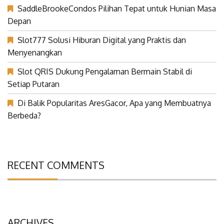
SaddleBrookeCondos Pilihan Tepat untuk Hunian Masa
Depan
Slot777 Solusi Hiburan Digital yang Praktis dan
Menyenangkan
Slot QRIS Dukung Pengalaman Bermain Stabil di
Setiap Putaran
Di Balik Popularitas AresGacor, Apa yang Membuatnya
Berbeda?
RECENT COMMENTS
ARCHIVES