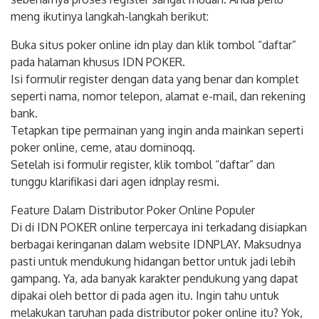
meng ikutinya langkah-langkah berikut:
Buka situs poker online idn play dan klik tombol “daftar”
pada halaman khusus IDN POKER.
Isi formulir register dengan data yang benar dan komplet
seperti nama, nomor telepon, alamat e-mail, dan rekening
bank.
Tetapkan tipe permainan yang ingin anda mainkan seperti
poker online, ceme, atau dominoqq.
Setelah isi formulir register, klik tombol “daftar” dan
tunggu klarifikasi dari agen idnplay resmi.
Feature Dalam Distributor Poker Online Populer
Di di IDN POKER online terpercaya ini terkadang disiapkan
berbagai keringanan dalam website IDNPLAY. Maksudnya
pasti untuk mendukung hidangan bettor untuk jadi lebih
gampang. Ya, ada banyak karakter pendukung yang dapat
dipakai oleh bettor di pada agen itu. Ingin tahu untuk
melakukan taruhan pada distributor poker online itu? Yok,