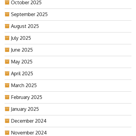
October 2025
September 2025
August 2025
July 2025
June 2025
May 2025
April 2025
March 2025
February 2025
January 2025
December 2024
November 2024