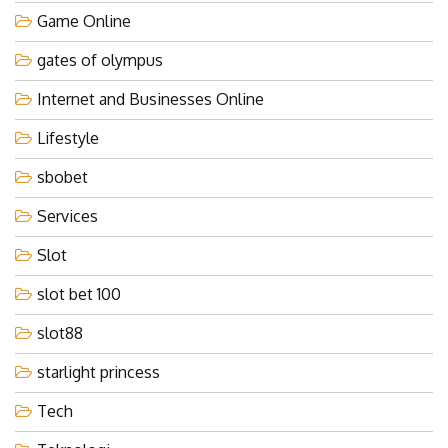
Game Online
gates of olympus
Internet and Businesses Online
Lifestyle
sbobet
Services
Slot
slot bet 100
slot88
starlight princess
Tech