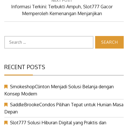
NEXT POST
Next
Informasi Terkini: Terbukti Ampuh, Slot777 Gacor
Post:
Memperoleh Kemenangan Menjanjikan
Search
for:
RECENT POSTS
SmokeshopClinton Menjadi Solusi Belanja dengan
Konsep Modern
SaddleBrookeCondos Pilihan Tepat untuk Hunian Masa
Depan
Slot777 Solusi Hiburan Digital yang Praktis dan