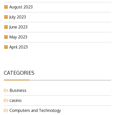
August 2023
July 2023
June 2023
May 2023
April 2023
CATEGORIES
Business
casino
Computers and Technology