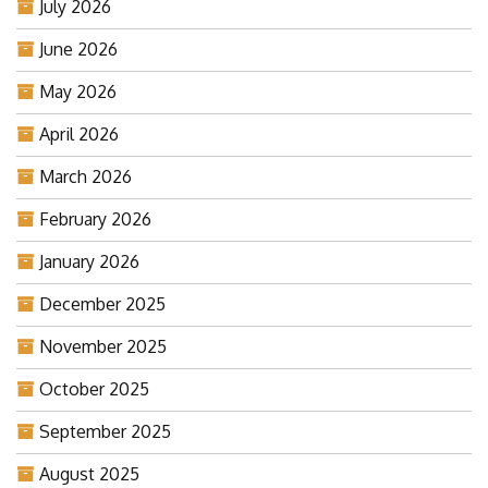
July 2026
June 2026
May 2026
April 2026
March 2026
February 2026
January 2026
December 2025
November 2025
October 2025
September 2025
August 2025