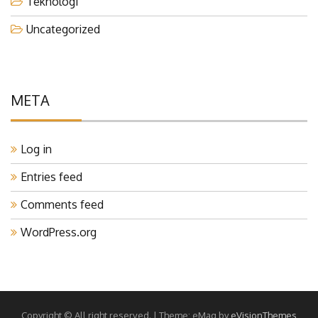
Teknologi
Uncategorized
META
Log in
Entries feed
Comments feed
WordPress.org
Copyright © All right reserved.
|
Theme: eMag by
eVisionThemes