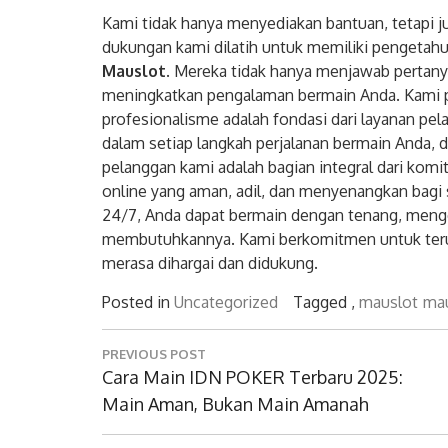
Kami tidak hanya menyediakan bantuan, tetapi j
dukungan kami dilatih untuk memiliki pengeta
Mauslot
. Mereka tidak hanya menjawab pertany
meningkatkan pengalaman bermain Anda. Kami p
profesionalisme adalah fondasi dari layanan pel
dalam setiap langkah perjalanan bermain Anda, 
pelanggan kami adalah bagian integral dari kom
online yang aman, adil, dan menyenangkan bagi
24/7, Anda dapat bermain dengan tenang, menge
membutuhkannya. Kami berkomitmen untuk terus
merasa dihargai dan didukung.
Posted in
Uncategorized
Tagged ,
mauslot
mau
Post
PREVIOUS POST
navigation
Previous
Cara Main IDN POKER Terbaru 2025:
Post:
Main Aman, Bukan Main Amanah