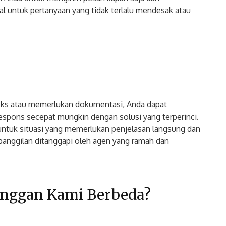
al untuk pertanyaan yang tidak terlalu mendesak atau
leks atau memerlukan dokumentasi, Anda dapat
spons secepat mungkin dengan solusi yang terperinci.
 untuk situasi yang memerlukan penjelasan langsung dan
panggilan ditanggapi oleh agen yang ramah dan
nggan Kami Berbeda?