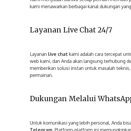
kami menawarkan berbagai kanal dukungan yang 
Layanan Live Chat 24/7
Layanan
live chat
kami adalah cara tercepat unt
web kami, dan Anda akan langsung terhubung de
memberikan solusi instan untuk masalah teknis, 
permainan.
Dukungan Melalui WhatsAp
Untuk komunikasi yang lebih personal, Anda bi
Telegram
. Platform-platform ini memungkinka