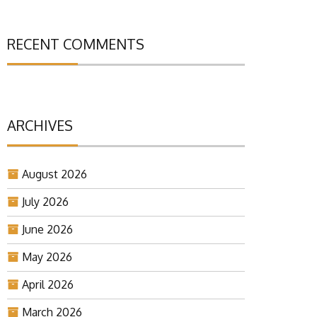
RECENT COMMENTS
ARCHIVES
August 2026
July 2026
June 2026
May 2026
April 2026
March 2026