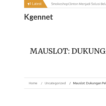
Skip
Latest
SmokeshopClinton Menjadi Solusi Be
SaddleBrookeCondos Pilihan Tepat u
to
content
Kgennet
MAUSLOT: DUKUNG
Home
Uncategorized
Mauslot: Dukungan Pe