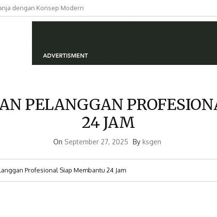
lanja dengan Konsep Modern
ntuk Hunian Masa Depan
AN PELANGGAN PROFESION
24 JAM
On
September 27, 2025
By
ksgen
langgan Profesional Siap Membantu 24 Jam