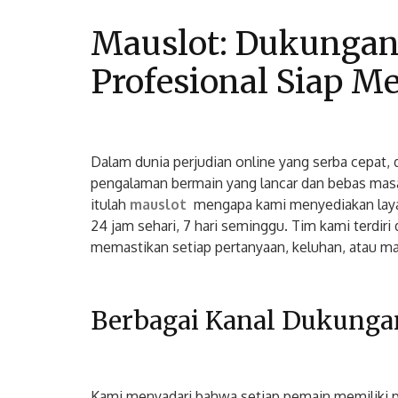
Mauslot: Dukungan
Profesional Siap M
Dalam dunia perjudian online yang serba cepat,
pengalaman bermain yang lancar dan bebas mas
itulah
mauslot
mengapa kami menyediakan layan
24 jam sehari, 7 hari seminggu. Tim kami terdiri 
memastikan setiap pertanyaan, keluhan, atau ma
Berbagai Kanal Dukungan
Kami menyadari bahwa setiap pemain memiliki pr