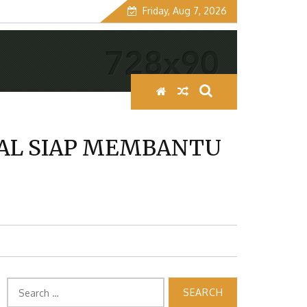
Friday, Aug 7, 2026
AL SIAP MEMBANTU
Search
for: