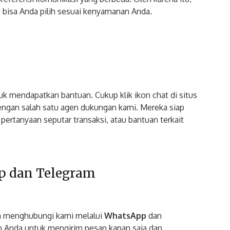
bisa Anda pilih sesuai kenyamanan Anda.
uk mendapatkan bantuan. Cukup klik ikon chat di situs
ngan salah satu agen dukungan kami. Mereka siap
pertanyaan seputar transaksi, atau bantuan terkait
p dan Telegram
sa menghubungi kami melalui
WhatsApp
dan
n Anda untuk mengirim pesan kapan saja dan