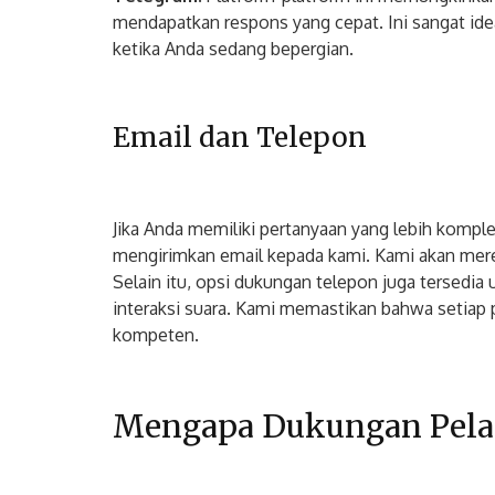
mendapatkan respons yang cepat. Ini sangat ide
ketika Anda sedang bepergian.
Email dan Telepon
Jika Anda memiliki pertanyaan yang lebih komp
mengirimkan email kepada kami. Kami akan mere
Selain itu, opsi dukungan telepon juga tersedia
interaksi suara. Kami memastikan bahwa setiap 
kompeten.
Mengapa Dukungan Pela