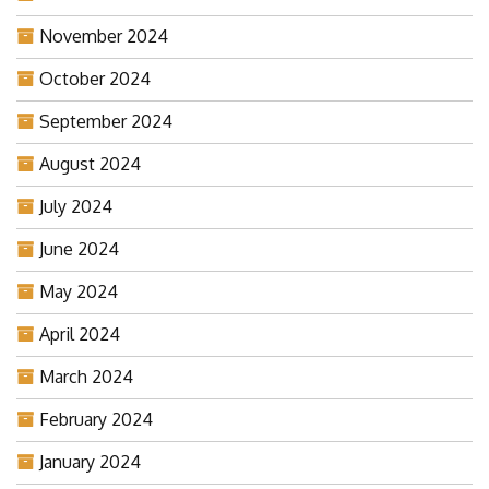
November 2024
October 2024
September 2024
August 2024
July 2024
June 2024
May 2024
April 2024
March 2024
February 2024
January 2024