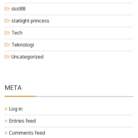
slot88
starlight princess
Tech
Teknologi
Uncategorized
META
Log in
Entries feed
Comments feed