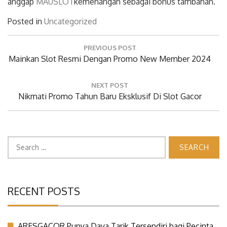
anggap
MAUSLOT
kemenangan sebagai bonus tambahan.
Posted in
Uncategorized
Post
PREVIOUS POST
navigation
Previous
Mainkan Slot Resmi Dengan Promo New Member 2024
Post:
NEXT POST
Next
Nikmati Promo Tahun Baru Eksklusif Di Slot Gacor
Post:
Search
for:
RECENT POSTS
ARESGACOR Punya Daya Tarik Tersendiri bagi Pecinta