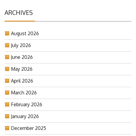
ARCHIVES
August 2026
July 2026
June 2026
May 2026
April 2026
March 2026
February 2026
January 2026
December 2025